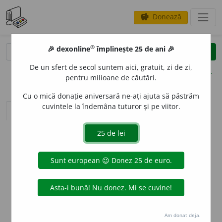
Donează
savings
®
®
🎉 dexonline
împlinește 25 de ani 🎉
caută
clear
search
De un sfert de secol suntem aici, gratuit, zi de zi,
opțiuni
pentru milioane de căutări.
Cu o mică donație aniversară ne-ați ajuta să păstrăm
cuvintele la îndemâna tuturor și pe viitor.
sinteza definițiilor (1)
definiții (24)
pronunție
(9)
volume_up
conjugări / declinări
info
Aceste definiții sunt compilate de
echipa dexonline. Definițiile
originale se află pe fila
definiții
.
info
Puteți reordona filele pe pagina de
preferințe
.
Am donat deja.
ascunde