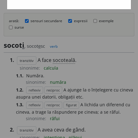
arată:
sensuri secundare
expresii
exemple
surse
socot
i
, socot
e
sc
verb
1.
A face
socoteală
.
tranzitiv
sinonime:
calcula
1.1.
Număra.
sinonime:
număra
1.2.
A ajunge la o înțelegere cu cineva
reflexiv
reciproc
asupra unei datorii, obligații etc.
1.3.
A lichida un diferend cu
reflexiv
reciproc
figurat
cineva, a trage la răspundere pe cineva; a se răfui.
sinonime:
răfui
2.
A avea ceva de gând.
tranzitiv
sinonime:
intenționa
plănui