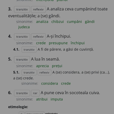
3.
A analiza ceva cumpănind toate
tranzitiv
reflexiv
eventualitățile; a (se) gândi.
sinonime:
analiza
chibzui
cumpăni
gândi
judeca
4.
A-și închipui.
tranzitiv
reflexiv
sinonime:
crede
presupune
închipui
4.1.
A fi de părere, a găsi de cuviință.
tranzitiv
5.
A lua în seamă.
tranzitiv
sinonime:
aprecia
prețui
5.1.
A (se) considera, a (se) privi (ca...),
tranzitiv
reflexiv
a (se) crede.
sinonime:
considera
crede
6.
A pune ceva în socoteala cuiva.
tranzitiv
rar
sinonime:
atribui
imputa
etimologie:
sokotyty
cf.
limba ucraineană