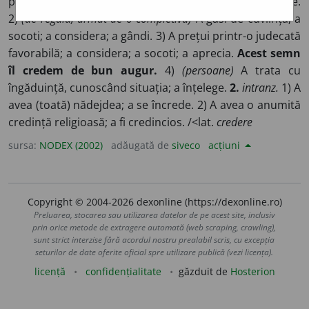
posibil.
~ cele spuse.
◊
Cred și eu
se înțelege de la sine.
2)
(de regulă, urmat de o completivă)
A găsi de cuviință; a
socoti; a considera; a gândi. 3) A prețui printr-o judecată
favorabilă; a considera; a socoti; a aprecia.
Acest semn
îl credem de bun augur.
4)
(persoane)
A trata cu
îngăduință, cunoscând situația; a înțelege.
2.
intranz.
1) A
avea (toată) nădejdea; a se încrede. 2) A avea o anumită
credință religioasă; a fi credincios. /<lat.
credere
sursa:
NODEX (2002)
adăugată de
siveco
acțiuni
Copyright © 2004-2026 dexonline (https://dexonline.ro)
Preluarea, stocarea sau utilizarea datelor de pe acest site, inclusiv
prin orice metode de extragere automată (web scraping, crawling),
sunt strict interzise fără acordul nostru prealabil scris, cu excepția
seturilor de date oferite oficial spre utilizare publică (vezi licența).
licență
confidențialitate
găzduit de
Hosterion