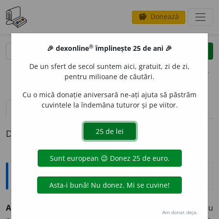
Donează
savings
®
®
🎉 dexonline
împlinește 25 de ani 🎉
caută
clear
search
De un sfert de secol suntem aici, gratuit, zi de zi,
opțiuni
pentru milioane de căutări.
Cu o mică donație aniversară ne-ați ajuta să păstrăm
cuvintele la îndemâna tuturor și pe viitor.
pronunție
(50)
volume_up
definiții (1)
Definiția cu ID-ul 329986:
Explicative DEX
A CR
E
DE cred 1.
tranz.
1) A accepta ca fiind adevărat sau
Am donat deja.