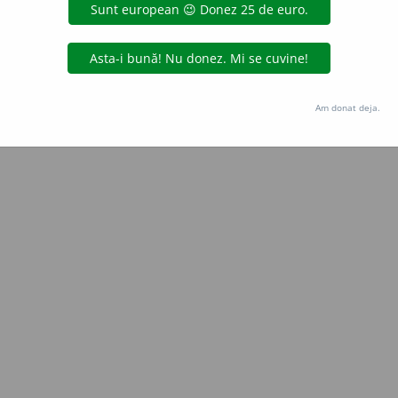
Copyright © 2004-2026 dexonline (https://dexonline.ro)
area datelor de pe acest site, inclusiv prin orice metode de extragere automată (web s
dul nostru prealabil scris, cu excepția seturilor de date oferite oficial spre utilizare pub
Am donat deja.
licență
confidențialitate
găzduit de
Hosterion