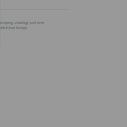
craping, crawling), sunt strict
lică (vezi licența).