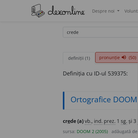
Despre noi
Volunt
®
pronunție
(50)
volume_up
definiții (1)
Definiția cu ID-ul 539375:
Ortografice DOOM
cr
e
de (a)
vb.
,
ind.
prez.
1
sg.
și 3
sursa:
DOOM 2 (2005)
adăugată d