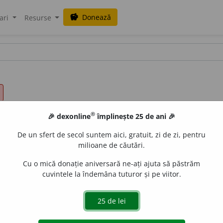
Donează
savings
ari
Resurse
®
🎉 dexonline
împlinește 25 de ani 🎉
De un sfert de secol suntem aici, gratuit, zi de zi, pentru
milioane de căutări.
Cu o mică donație aniversară ne-ați ajuta să păstrăm
cuvintele la îndemâna tuturor și pe viitor.
pl.
cred,
1
pl.
cr
e
dem;
conj.
prez.
3
să cre
a
dă;
imper.
cr
e
de / cre
e
raduborza
acțiuni