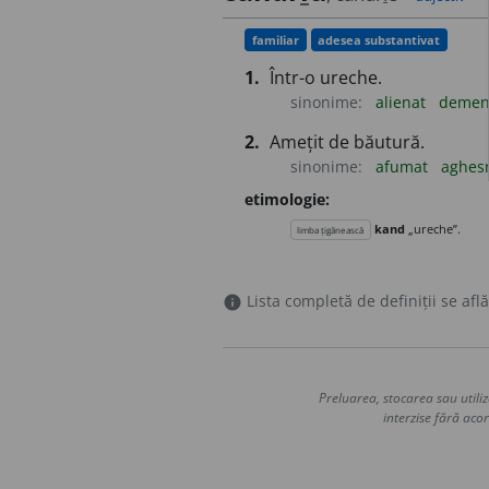
familiar
adesea substantivat
1.
Într-o ureche.
sinonime:
alienat
deme
2.
Amețit de băutură.
sinonime:
afumat
aghes
etimologie:
kand
„ureche”.
limba țigănească
Lista completă de definiții se află
info
Preluarea, stocarea sau utiliz
interzise fără acor