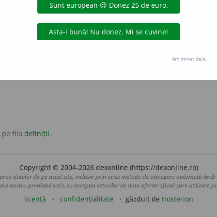
nt
descreierat
nebun
smintit
zevzec
înnebunit
țicnit
Am donat deja.
muit
amețit
beat
băut
cherchelit
turmentat
îmbătat
 pe fila
definiții
.
Copyright © 2004-2026 dexonline (https://dexonline.ro)
area datelor de pe acest site, inclusiv prin orice metode de extragere automată (web s
dul nostru prealabil scris, cu excepția seturilor de date oferite oficial spre utilizare pub
licență
confidențialitate
găzduit de
Hosterion