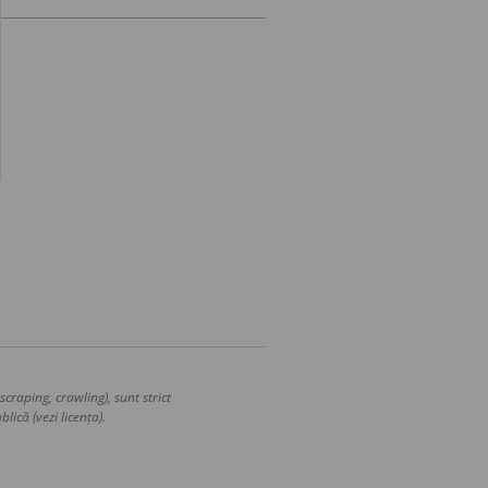
craping, crawling), sunt strict
lică (vezi licența).