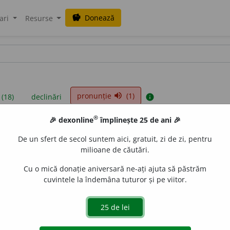
Donează
savings
ari
Resurse
pronunție
(1)
volume_up
 (18)
declinări
info
®
🎉 dexonline
împlinește 25 de ani 🎉
iniții sunt compilate de echipa dexonline. Definițiile originale se af
De un sfert de secol suntem aici, gratuit, zi de zi, pentru
 Puteți reordona filele pe pagina de
preferințe
.
milioane de căutări.
Cu o mică donație aniversară ne-ați ajuta să păstrăm
cuvintele la îndemâna tuturor și pe viitor.
presii
exemple
surse