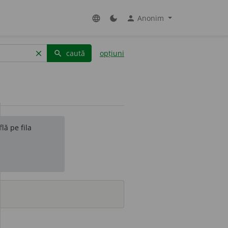
Anonim
language
dark_mode
person
caută
opțiuni
clear
search
lă pe fila