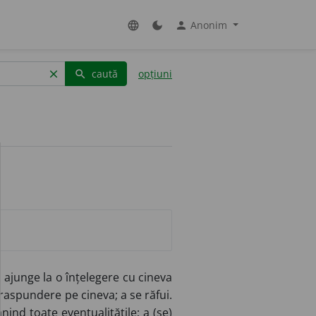
Anonim
language
dark_mode
person
caută
opțiuni
clear
search
 ajunge la o înțelegere cu cineva
 raspundere pe cineva; a se răfui.
ind toate eventualitățile; a (se)