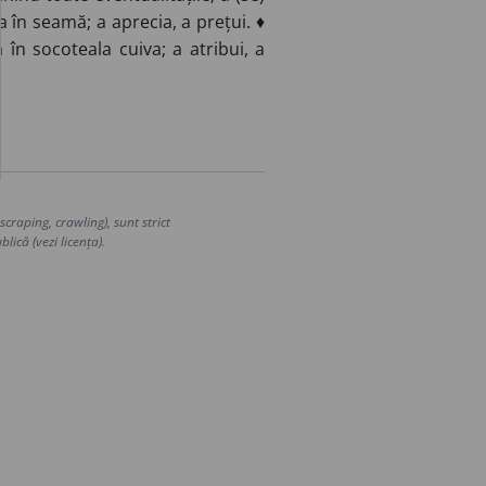
a în seamă; a aprecia, a prețui. ♦
în socoteala cuiva; a atribui, a
craping, crawling), sunt strict
lică (vezi licența).