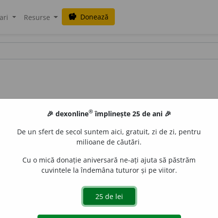
Donează
savings
ari
Resurse
®
🎉 dexonline
împlinește 25 de ani 🎉
De un sfert de secol suntem aici, gratuit, zi de zi, pentru
milioane de căutări.
Cu o mică donație aniversară ne-ați ajuta să păstrăm
cuvintele la îndemâna tuturor și pe viitor.
.
A face socoteală (
1
); a calcula. ♦ A număra. ♦
Refl. recipr.
A
. ♦
Refl. recipr.
Fig.
A lichida un diferend cu cineva, a trage la
 plănui, a intenționa.
3.
Tranz.
și
refl.
A analiza ceva cumpăn