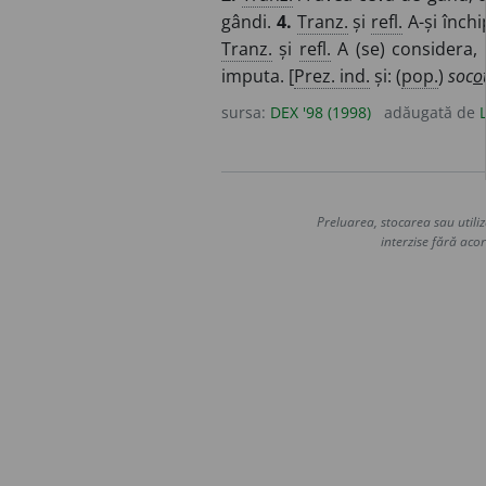
gândi.
4.
Tranz.
și
refl.
A-și închi
Tranz.
și
refl.
A (se) considera, a
imputa. [
Prez. ind.
și: (
pop.
)
soc
o
sursa:
DEX '98 (1998)
adăugată de
Preluarea, stocarea sau utiliz
interzise fără acor