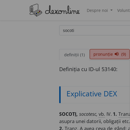
Despre noi
Volunt
®
pronunție
(9)
volume_up
definiții (1)
Definiția cu ID-ul 53140:
Explicative DEX
SOCOT
I
,
socotesc,
vb.
IV.
1.
Tranz
asupra unei datorii, obligații etc
2.
Tranz.
A avea ceva de gând; a