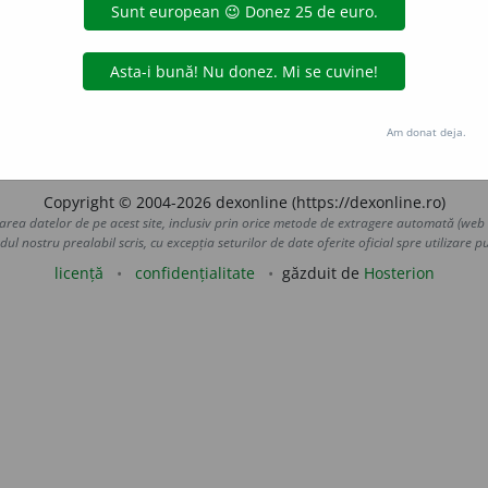
pui. ♦
Tranz.
A fi de părere, a găsi de cuviință.
5.
Tranz.
A lu
 (se) privi (ca...), a (se) crede.
6.
Tranz.
(Rar) A pune ceva 
t
] –
Cf.
ucr.
sokotyty.
LauraGellner
acțiuni
Am donat deja.
Copyright © 2004-2026 dexonline (https://dexonline.ro)
area datelor de pe acest site, inclusiv prin orice metode de extragere automată (web s
dul nostru prealabil scris, cu excepția seturilor de date oferite oficial spre utilizare pub
licență
confidențialitate
găzduit de
Hosterion