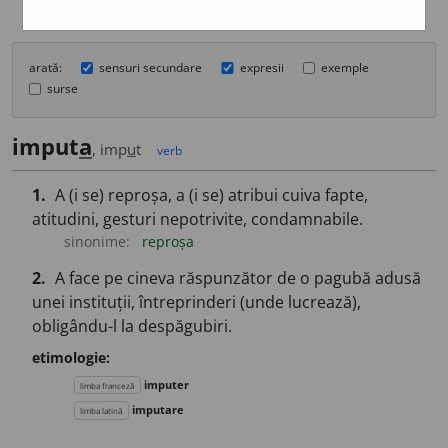
arată:
sensuri secundare
expresii
exemple
surse
imput
a
, imp
u
t
verb
1.
A (i se) reproșa, a (i se) atribui cuiva fapte,
atitudini, gesturi nepotrivite, condamnabile.
sinonime:
reproșa
2.
A face pe cineva răspunzător de o pagubă adusă
unei instituții, întreprinderi (unde lucrează),
obligându-l la despăgubiri.
etimologie:
imputer
limba franceză
imputare
limba latină