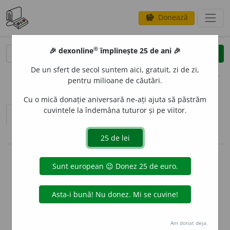
Donează
savings
®
®
🎉 dexonline
împlinește 25 de ani 🎉
caută
clear
search
De un sfert de secol suntem aici, gratuit, zi de zi,
opțiuni
pentru milioane de căutări.
Cu o mică donație aniversară ne-ați ajuta să păstrăm
cuvintele la îndemâna tuturor și pe viitor.
sinteza definițiilor (1)
definiții (21)
pronunție
(12)
volume_up
conjugări / declinări
info
Aceste definiții sunt compilate de
echipa dexonline. Definițiile
originale se află pe fila
definiții
.
info
Puteți reordona filele pe pagina de
preferințe
.
Am donat deja.
ascunde