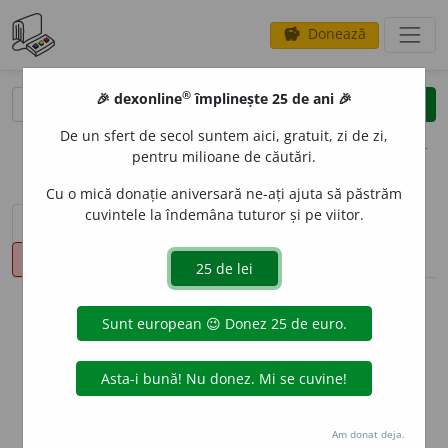
Donează
savings
®
®
🎉 dexonline
împlinește 25 de ani 🎉
caută
clear
search
De un sfert de secol suntem aici, gratuit, zi de zi,
opțiuni
pentru milioane de căutări.
Cu o mică donație aniversară ne-ați ajuta să păstrăm
cuvintele la îndemâna tuturor și pe viitor.
sinteza definițiilor (1)
definiții (34)
declinări
pronunție
(50)
volume_up
info
Aceste definiții sunt compilate de
echipa dexonline. Definițiile
originale se află pe fila
definiții
.
info
Puteți reordona filele pe pagina de
preferințe
.
Am donat deja.
ascunde