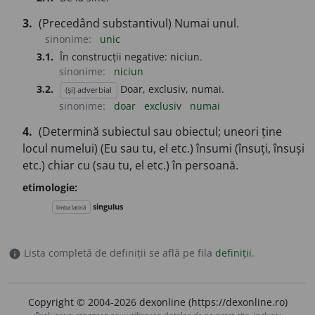
3.
(Precedând substantivul) Numai unul.
sinonime:
unic
3.1.
În construcții negative: niciun.
sinonime:
niciun
3.2.
Doar, exclusiv, numai.
(și) adverbial
sinonime:
doar
exclusiv
numai
4.
(Determină subiectul sau obiectul; uneori ține
locul numelui) (Eu sau tu, el etc.) însumi (însuți, însuși
etc.) chiar cu (sau tu, el etc.) în persoană.
etimologie:
singulus
limba latină
Lista completă de definiții se află pe fila
definiții
.
info
Copyright © 2004-2026 dexonline (https://dexonline.ro)