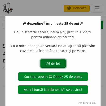
Donează
savings
®
®
🎉 dexonline
împlinește 25 de ani 🎉
caută
search
De un sfert de secol suntem aici, gratuit, zi de zi,
opțiuni
pentru milioane de căutări.
Sursă: Etimologii romînești
Cu o mică donație aniversară ne-ați ajuta să păstrăm
cuvintele la îndemâna tuturor și pe viitor.
Alexandru Graur
Editura Academiei RPR, 1963
162 din 150 definiții importate (100,00% complet)
lista de surse
arrow_back
Copyright © 2004-2026 dexonline (https://dexonline.ro)
Preluarea, stocarea sau utilizarea datelor de pe acest site, inclusiv
prin orice metode de extragere automată (web scraping, crawling),
Am donat deja.
sunt strict interzise fără acordul nostru prealabil scris, cu excepția