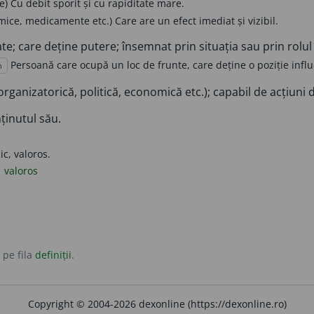
) Cu debit sporit și cu rapiditate mare.
ice, medicamente etc.) Care are un efect imediat și vizibil.
ate; care deține putere; însemnat prin situația sau prin rolul
Persoană care ocupă un loc de frunte, care deține o poziție influ
n
organizatorică, politică, economică etc.); capabil de acțiun
ținutul său.
c, valoros.
valoros
 pe fila
definiții
.
Copyright © 2004-2026 dexonline (https://dexonline.ro)