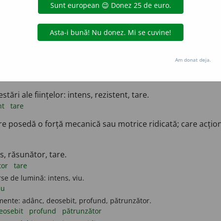
une
despre părți ale corpului lor) Care are o mare putere fizi
voinic
nt, solid, tare.
solid
tare
Am donat deja.
 oamenilor: accentuat, proeminent, pronunțat.
t
proeminent
pronunțat
tări ale ființelor: intens, rezistent, tare.
nt
tare
re posedă o forță mecanică sau motrice ridicată; care acțion
s, răsunător, tare.
tor
tare
e de lumină: intens, viu.
iu
mente: adânc, deosebit, profund, pătrunzător.
eosebit
profund
pătrunzător