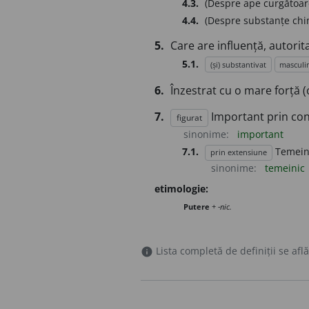
4.3.
(Despre ape curgătoare
4.4.
(Despre substanțe chim
5.
Care are influență, autorit
5.1.
(și) substantivat
masculi
6.
Înzestrat cu o mare forță (
7.
Important prin con
figurat
sinonime:
important
7.1.
Temeini
prin extensiune
sinonime:
temeinic
etimologie:
Putere
+
-nic.
Lista completă de definiții se află
info