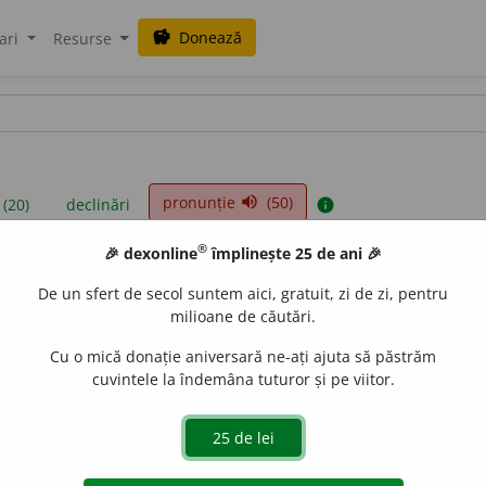
Donează
savings
ari
Resurse
pronunție
(50)
volume_up
 (20)
declinări
info
®
🎉 dexonline
împlinește 25 de ani 🎉
iniții sunt compilate de echipa dexonline. Definițiile originale se af
De un sfert de secol suntem aici, gratuit, zi de zi, pentru
 Puteți reordona filele pe pagina de
preferințe
.
milioane de căutări.
Cu o mică donație aniversară ne-ați ajuta să păstrăm
cuvintele la îndemâna tuturor și pe viitor.
presii
exemple
surse
iv