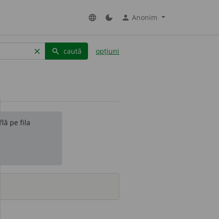
Anonim
language
dark_mode
person
caută
opțiuni
clear
search
lă pe fila