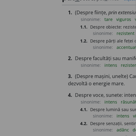
1.
(Despre ființe,
prin extensi
sinonime:
tare
viguros
1.1.
Despre obiecte: reziste
sinonime:
rezistent
1.2.
Despre părți ale feței
sinonime:
accentua
2.
Despre facultăți sau manifes
sinonime:
intens
reziste
3.
(Despre mașini, unelte) Ca
dezvoltă o energie mare.
4.
Despre voce, sunete: inten
sinonime:
intens
răsună
4.1.
Despre lumină sau surs
sinonime:
intens
v
4.2.
Despre senzații, senti
sinonime:
adânc
d