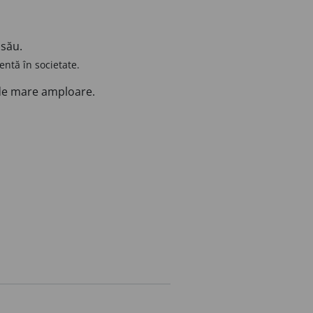
 său.
entă în societate.
i de mare amploare.