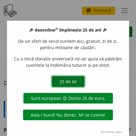
Donează
savings
®
®
🎉 dexonline
împlinește 25 de ani 🎉
caută
clear
search
De un sfert de secol suntem aici, gratuit, zi de zi,
opțiuni
pentru milioane de căutări.
Cu o mică donație aniversară ne-ați ajuta să păstrăm
cuvintele la îndemâna tuturor și pe viitor.
pronunție
(50)
volume_up
definiții (1)
Definiția cu ID-ul 275859:
Ortografice DOOM
put
e
rnic
adj. m., pl.
put
e
rnici;
f. sg.
put
e
rnică,
pl.
put
e
rnice
Am donat deja.