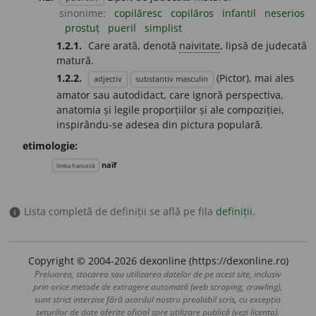
sinonime:
copilăresc
copilăros
infantil
neserios
prostuț
pueril
simplist
1.2.1.
Care arată, denotă
naivitate
, lipsă de judecată
matură.
1.2.2.
(Pictor), mai ales
adjectiv
substantiv masculin
amator sau autodidact, care ignoră perspectiva,
anatomia și legile proporțiilor și ale compoziției,
inspirându-se adesea din pictura populară.
etimologie:
naïf
limba franceză
Lista completă de definiții se află pe fila
definiții
.
info
Copyright © 2004-2026 dexonline (https://dexonline.ro)
Preluarea, stocarea sau utilizarea datelor de pe acest site, inclusiv
prin orice metode de extragere automată (web scraping, crawling),
sunt strict interzise fără acordul nostru prealabil scris, cu excepția
seturilor de date oferite oficial spre utilizare publică (vezi licența).