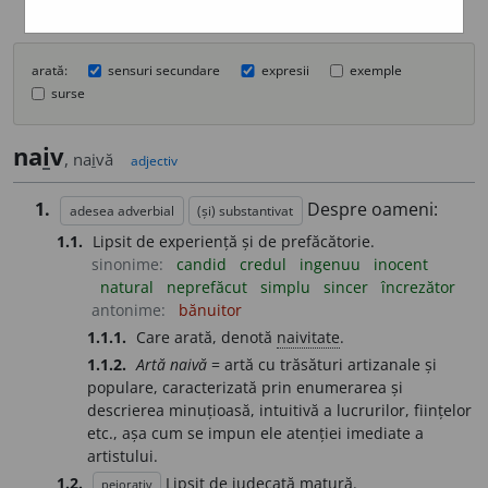
arată:
sensuri secundare
expresii
exemple
surse
na
i
v
, na
i
vă
adjectiv
1.
Despre oameni:
adesea adverbial
(și) substantivat
1.1.
Lipsit de experiență și de prefăcătorie.
sinonime:
candid
credul
ingenuu
inocent
natural
neprefăcut
simplu
sincer
încrezător
antonime:
bănuitor
1.1.1.
Care arată, denotă
naivitate
.
1.1.2.
Artă naivă
= artă cu trăsături artizanale și
populare, caracterizată prin enumerarea și
descrierea minuțioasă, intuitivă a lucrurilor, ființelor
etc., așa cum se impun ele atenției imediate a
artistului.
1.2.
Lipsit de judecată matură.
peiorativ