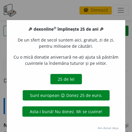
Donează
savings
®
®
🎉 dexonline
împlinește 25 de ani 🎉
caută
clear
search
De un sfert de secol suntem aici, gratuit, zi de zi,
opțiuni
pentru milioane de căutări.
Cu o mică donație aniversară ne-ați ajuta să păstrăm
cuvintele la îndemâna tuturor și pe viitor.
pronunție
(50)
volume_up
definiții (1)
Definiția cu ID-ul 344220:
Explicative DEX
NA
I
V ~ă (~i, ~e)
și adverbial
1) Care vădește sinceritate și
Am donat deja.