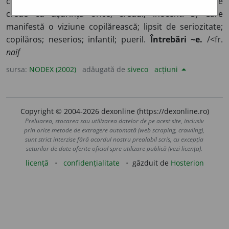
curățenie morală; ingenuu; candid; inocent. 2) Care
crede cu ușurință orice; credul; inocent. 3) Care
manifestă o viziune copilărească; lipsit de seriozitate;
copilăros; neserios; infantil; pueril.
Întrebări ~e.
/<fr.
naïf
sursa:
NODEX (2002)
adăugată de
siveco
acțiuni
Copyright © 2004-2026 dexonline (https://dexonline.ro)
Preluarea, stocarea sau utilizarea datelor de pe acest site, inclusiv
prin orice metode de extragere automată (web scraping, crawling),
sunt strict interzise fără acordul nostru prealabil scris, cu excepția
seturilor de date oferite oficial spre utilizare publică (vezi licența).
licență
confidențialitate
găzduit de
Hosterion