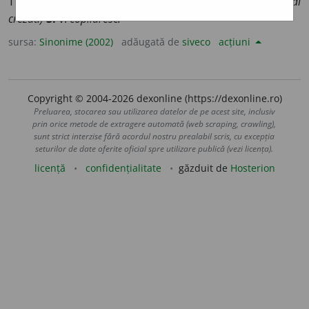
Transilv., Ban. și Olt.) lud, (fam.) fraier.
(Ai fost ~ și l-ai
crezut.)
3.
v.
copilăresc.
sursa:
Sinonime (2002)
adăugată de
siveco
acțiuni
Copyright © 2004-2026 dexonline (https://dexonline.ro)
Preluarea, stocarea sau utilizarea datelor de pe acest site, inclusiv
prin orice metode de extragere automată (web scraping, crawling),
sunt strict interzise fără acordul nostru prealabil scris, cu excepția
seturilor de date oferite oficial spre utilizare publică (vezi licența).
licență
confidențialitate
găzduit de
Hosterion