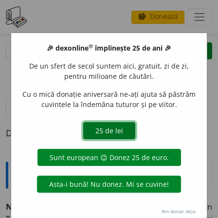
Donează
savings
®
®
🎉 dexonline
împlinește 25 de ani 🎉
caută
clear
search
De un sfert de secol suntem aici, gratuit, zi de zi,
opțiuni
pentru milioane de căutări.
Cu o mică donație aniversară ne-ați ajuta să păstrăm
cuvintele la îndemâna tuturor și pe viitor.
pronunție
(50)
volume_up
definiții (1)
Definiția cu ID-ul 195449:
Sinonime
NA
I
V
adj.
1.
v. ingenuu.
2.
credul, prost, (înv., în
Am donat deja.