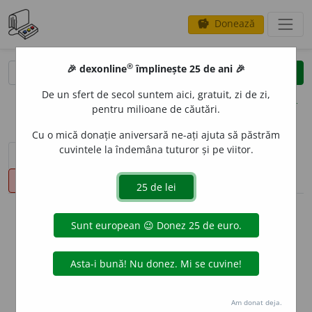
Donează
savings
®
®
🎉 dexonline
împlinește 25 de ani 🎉
caută
clear
search
De un sfert de secol suntem aici, gratuit, zi de zi,
opțiuni
pentru milioane de căutări.
Cu o mică donație aniversară ne-ați ajuta să păstrăm
cuvintele la îndemâna tuturor și pe viitor.
sinteza definițiilor (1)
definiții (19)
declinări
pronunție
(4)
volume_up
info
Aceste definiții sunt compilate de
echipa dexonline. Definițiile
originale se află pe fila
definiții
.
info
Puteți reordona filele pe pagina de
preferințe
.
Am donat deja.
ascunde