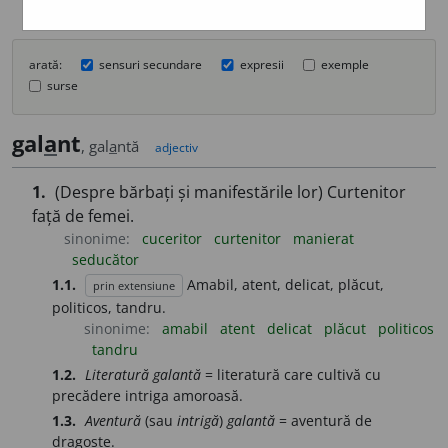
arată:
sensuri secundare
expresii
exemple
surse
gal
a
nt
, gal
a
ntă
adjectiv
1.
(Despre bărbați și manifestările lor) Curtenitor
față de femei.
sinonime:
cuceritor
curtenitor
manierat
seducător
1.1.
Amabil, atent, delicat, plăcut,
prin extensiune
politicos, tandru.
sinonime:
amabil
atent
delicat
plăcut
politicos
tandru
1.2.
Literatură galantă
= literatură care cultivă cu
precădere intriga amoroasă.
1.3.
Aventură
(sau
intrigă
)
galantă
= aventură de
dragoste.