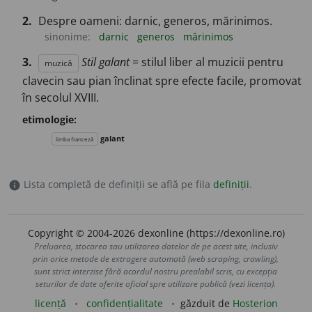
2.
Despre oameni: darnic, generos, mărinimos.
sinonime:
darnic
generos
mărinimos
3.
Stil galant
= stilul liber al muzicii pentru
muzică
clavecin sau pian înclinat spre efecte facile, promovat
în secolul XVIII.
etimologie:
galant
limba franceză
Lista completă de definiții se află pe fila
definiții
.
info
Copyright © 2004-2026 dexonline (https://dexonline.ro)
Preluarea, stocarea sau utilizarea datelor de pe acest site, inclusiv
prin orice metode de extragere automată (web scraping, crawling),
sunt strict interzise fără acordul nostru prealabil scris, cu excepția
seturilor de date oferite oficial spre utilizare publică (vezi licența).
licență
confidențialitate
găzduit de
Hosterion