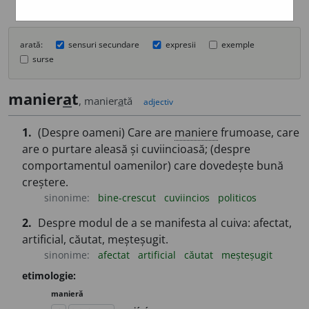
arată:
sensuri secundare
expresii
exemple
surse
manier
a
t
, manier
a
tă
adjectiv
1.
(Despre oameni) Care are
maniere
frumoase, care
are o purtare aleasă și cuviincioasă; (despre
comportamentul oamenilor) care dovedește bună
creștere.
sinonime:
bine-crescut
cuviincios
politicos
2.
Despre modul de a se manifesta al cuiva: afectat,
artificial, căutat, meșteșugit.
sinonime:
afectat
artificial
căutat
meșteșugit
etimologie:
manieră