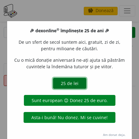
Donează
savings
®
®
🎉 dexonline
împlinește 25 de ani 🎉
caută
clear
search
De un sfert de secol suntem aici, gratuit, zi de zi,
opțiuni
pentru milioane de căutări.
Cu o mică donație aniversară ne-ați ajuta să păstrăm
cuvintele la îndemâna tuturor și pe viitor.
sinteza definițiilor (1)
definiții (16)
declinări
pronunție
(5)
volume_up
info
Aceste definiții sunt compilate de
echipa dexonline. Definițiile
originale se află pe fila
definiții
.
info
Puteți reordona filele pe pagina de
preferințe
.
Am donat deja.
ascunde