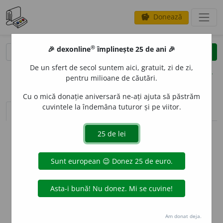
Donează
savings
®
®
🎉 dexonline
împlinește 25 de ani 🎉
caută
clear
search
De un sfert de secol suntem aici, gratuit, zi de zi,
opțiuni
pentru milioane de căutări.
Cu o mică donație aniversară ne-ați ajuta să păstrăm
cuvintele la îndemâna tuturor și pe viitor.
sinteza definițiilor (1)
definiții (21)
declinări
info
Aceste definiții sunt compilate de
echipa dexonline. Definițiile
originale se află pe fila
definiții
.
info
Puteți reordona filele pe pagina de
preferințe
.
ascunde
Am donat deja.