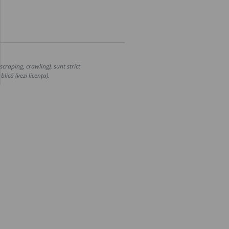
craping, crawling), sunt strict
lică (vezi licența).