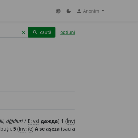
Anonim
language
dark_mode
person
caută
opțiuni
clear
search
dii, d
ă
jdiuri
/
E:
vsl
дажда
]
1
(
Înv
)
buții.
5
(
Înv
;
îe
)
A se așeza
(sau
a