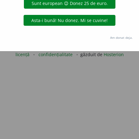
uraGellner
acțiuni
Copyright © 2004-2026 dexonline (https://dexonline.ro)
Am donat deja.
area datelor de pe acest site, inclusiv prin orice metode de extragere automată (web s
dul nostru prealabil scris, cu excepția seturilor de date oferite oficial spre utilizare pub
licență
confidențialitate
găzduit de
Hosterion