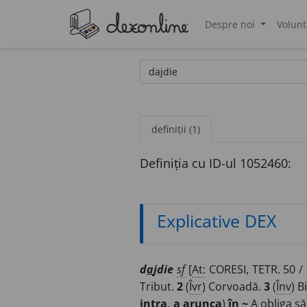
Despre noi
Volunt
®
definiții (1)
Definiția cu ID-ul 1052460:
Explicative DEX
d
a
jdie
sf
[
At:
CORESI, TETR. 50 /
Tribut.
2
(
Îvr
) Corvoadă.
3
(
Înv
) B
intra, a arunca
)
în ~
A obliga să