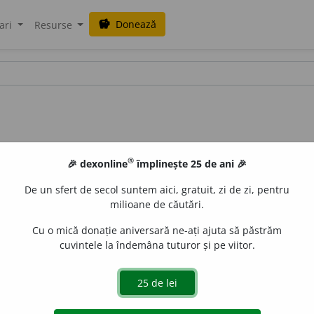
Donează
savings
ari
Resurse
®
🎉 dexonline
împlinește 25 de ani 🎉
De un sfert de secol suntem aici, gratuit, zi de zi, pentru
milioane de căutări.
Cu o mică donație aniversară ne-ați ajuta să păstrăm
cuvintele la îndemâna tuturor și pe viitor.
V:
(
înv
)
~de
(
pl
:
d
a
jde
),
d
a
șde, d
ă
j~, de
a
j~, d
e
j~
/
Pl:
~ii, d
ă
j
ir.
4
(
Înv
;
îe
)
A-l ajunge ~dia
A-i reveni cuiva plata unei contri
 plătească impozit.