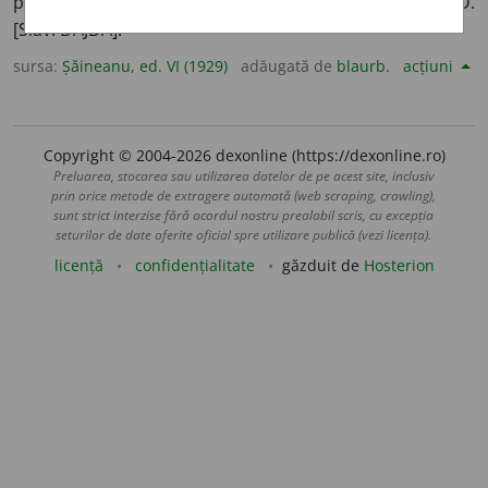
pământ sau fonciară:
dăjdii multe punea asupra țării
OD.
[Slav. DAJDA].
sursa:
Șăineanu, ed. VI (1929)
adăugată de
blaurb.
acțiuni
Copyright © 2004-2026 dexonline (https://dexonline.ro)
Preluarea, stocarea sau utilizarea datelor de pe acest site, inclusiv
prin orice metode de extragere automată (web scraping, crawling),
sunt strict interzise fără acordul nostru prealabil scris, cu excepția
seturilor de date oferite oficial spre utilizare publică (vezi licența).
licență
confidențialitate
găzduit de
Hosterion