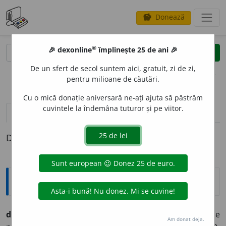
Donează
savings
®
®
🎉 dexonline
împlinește 25 de ani 🎉
caută
clear
search
De un sfert de secol suntem aici, gratuit, zi de zi,
opțiuni
pentru milioane de căutări.
Cu o mică donație aniversară ne-ați ajuta să păstrăm
cuvintele la îndemâna tuturor și pe viitor.
definiții (1)
Definiția cu ID-ul 795951:
Explicative DEX
dajdie
f. od. dare, contribuțiune, în special dare de
Am donat deja.