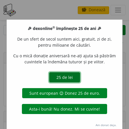
Donează
savings
®
®
🎉 dexonline
împlinește 25 de ani 🎉
caută
search
De un sfert de secol suntem aici, gratuit, zi de zi,
opțiuni
pentru milioane de căutări.
Cu o mică donație aniversară ne-ați ajuta să păstrăm
person
ionel_bufu
cuvintele la îndemâna tuturor și pe viitor.
Nume
Ionel Bufu
Adresă de e-mail
ionel_bufu [AT] yahoo [DOT] com
Contribuții
Am donat deja.