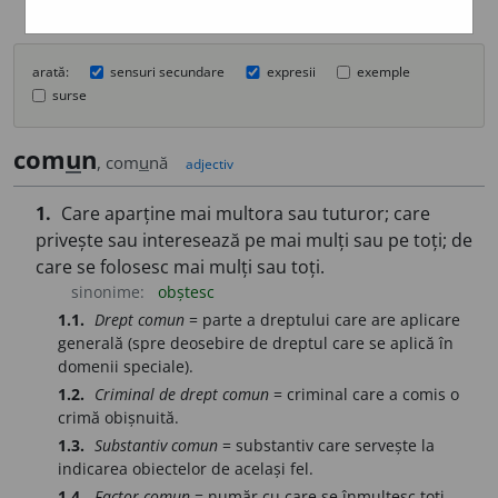
arată:
sensuri secundare
expresii
exemple
surse
com
u
n
, com
u
nă
adjectiv
1.
Care aparține mai multora sau tuturor; care
privește sau interesează pe mai mulți sau pe toți; de
care se folosesc mai mulți sau toți.
sinonime:
obștesc
1.1.
Drept comun
= parte a dreptului care are aplicare
generală (spre deosebire de dreptul care se aplică în
domenii speciale).
1.2.
Criminal de drept comun
= criminal care a comis o
crimă obișnuită.
1.3.
Substantiv comun
= substantiv care servește la
indicarea obiectelor de același fel.
1.4.
Factor comun
= număr cu care se înmulțesc toți