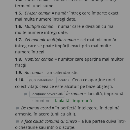
termenii unei sume.
1.5.
Divizor comun
= număr întreg care împarte exact
mai multe numere întregi date.
1.6.
Multiplu comun
= număr care e divizibil cu mai
multe numere întregi date.
1.7.
Cel mai mic multiplu comun
= cel mai mic număr
întreg care se poate împărți exact prin mai multe
numere întregi.
1.8.
Numitor comun
= numitor care aparține mai multor
fracții.
1.9.
An comun
= an calendaristic.
1.10.
Ceea ce aparține unei
(și) substantivat
neutru
colectivități; ceea ce este alcătuit pe baze obștești.
În comun
= laolaltă, împreună.
locuțiune adverbială
chat_bubble
sinonime:
laolaltă
împreună
De comun acord
= în perfectă înțelegere, în deplină
chat_bubble
armonie, în acord (unii cu alții).
A face cauză comună cu cineva
= a lua partea cuiva într-
chat_bubble
o chestiune sau într-o discuție.