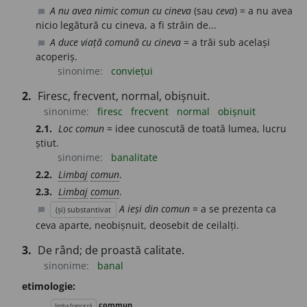
A nu avea nimic comun cu cineva
(sau
ceva
) = a nu avea
chat_bubble
nicio legătură cu cineva, a fi străin de...
A duce viață comună cu cineva
= a trăi sub același
chat_bubble
acoperiș.
sinonime:
conviețui
2.
Firesc, frecvent, normal, obișnuit.
sinonime:
firesc
frecvent
normal
obișnuit
2.1.
Loc comun
= idee cunoscută de toată lumea, lucru
știut.
sinonime:
banalitate
2.2.
Limbaj
comun
.
2.3.
Limbaj
comun
.
A ieși din comun
= a se prezenta ca
(și) substantivat
chat_bubble
ceva aparte, neobișnuit, deosebit de ceilalți.
3.
De rând; de proastă calitate.
sinonime:
banal
etimologie:
commun
limba franceză