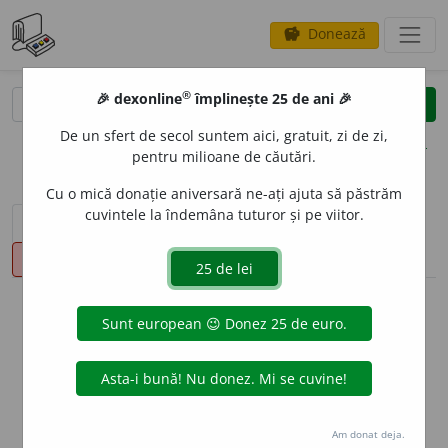
Donează
savings
®
®
🎉 dexonline
împlinește 25 de ani 🎉
caută
clear
search
De un sfert de secol suntem aici, gratuit, zi de zi,
opțiuni
pentru milioane de căutări.
Cu o mică donație aniversară ne-ați ajuta să păstrăm
cuvintele la îndemâna tuturor și pe viitor.
sinteza definițiilor (1)
definiții (28)
declinări
pronunție
(50)
volume_up
info
Aceste definiții sunt compilate de
echipa dexonline. Definițiile
originale se află pe fila
definiții
.
info
Puteți reordona filele pe pagina de
preferințe
.
Am donat deja.
ascunde