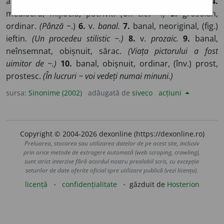
apelativ.
(Substantiv ~.)
3.
v.
obișnuit. (Un om ~.)
4.
mediocru, mijlociu, potrivit.
(Un elev ~.)
5.
grosolan,
ordinar.
(Pânză
~.)
6.
v.
banal.
7.
banal, neoriginal, (fig.)
ieftin.
(Un procedeu stilistic ~.)
8.
v.
prozaic.
9.
banal,
neînsemnat, obișnuit, sărac.
(Viața pictorului a fost
uimitor de ~.)
10.
banal, obișnuit, ordinar, (înv.) prost,
prostesc.
(În lucruri ~ voi vedeți numai minuni.)
sursa:
Sinonime (2002)
adăugată de
siveco
acțiuni
Copyright © 2004-2026 dexonline (https://dexonline.ro)
Preluarea, stocarea sau utilizarea datelor de pe acest site, inclusiv
prin orice metode de extragere automată (web scraping, crawling),
sunt strict interzise fără acordul nostru prealabil scris, cu excepția
seturilor de date oferite oficial spre utilizare publică (vezi licența).
licență
confidențialitate
găzduit de
Hosterion