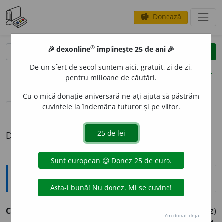
Donează
savings
®
®
🎉 dexonline
împlinește 25 de ani 🎉
caută
clear
search
De un sfert de secol suntem aici, gratuit, zi de zi,
opțiuni
pentru milioane de căutări.
Cu o mică donație aniversară ne-ați ajuta să păstrăm
cuvintele la îndemâna tuturor și pe viitor.
pronunție
(50)
volume_up
definiții (1)
Definiția cu ID-ul 178512:
Sinonime
COM
U
N
adj.
1.
v.
general.
2.
(GRAM.)
(ieșit din uz)
Am donat deja.