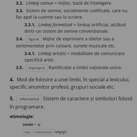
3.2.
Limbaj comun
= mijloc, bază de înțelegere.
3.3.
Sistem de semne, socialmente codificate, care nu
fac apel la cuvinte sau la scriere.
3.3.1.
Limbaj formalizat
= limbaj artificial, alcătuit
dintr-un sistem de semne convenționale.
3.4.
Mijloc de exprimare a ideilor sau a
figurat
sentimentelor prin culoare, sunete muzicale etc.
3.4.1.
Limbaj artistic
= modalitate de comunicare
specifică artei.
3.5.
Ramificație a limbii naționale unice.
impropriu
4.
Mod de folosire a unei limbi, în special a lexicului,
specific anumitor profesii, grupuri sociale etc.
5.
Sistem de caractere și simboluri folosit
informatică
în programare.
etimologie:
Limbă
+
-aj
langage
după
limba franceză