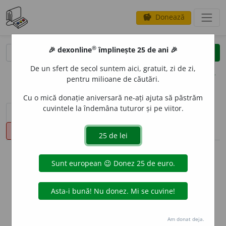
Donează
savings
®
®
🎉 dexonline
împlinește 25 de ani 🎉
caută
clear
search
De un sfert de secol suntem aici, gratuit, zi de zi,
opțiuni
pentru milioane de căutări.
Cu o mică donație aniversară ne-ați ajuta să păstrăm
cuvintele la îndemâna tuturor și pe viitor.
sinteza definițiilor (1)
definiții (23)
declinări
pronunție
(50)
volume_up
info
Aceste definiții sunt compilate de
echipa dexonline. Definițiile
originale se află pe fila
definiții
.
info
Puteți reordona filele pe pagina de
preferințe
.
Am donat deja.
ascunde