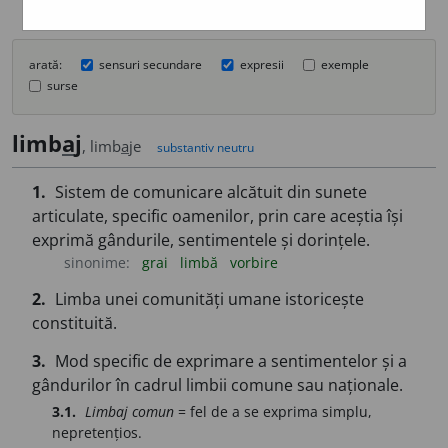
arată:
sensuri secundare
expresii
exemple
surse
limb
a
j
, limb
a
je
substantiv neutru
1.
Sistem de comunicare alcătuit din sunete
articulate, specific oamenilor, prin care aceștia își
exprimă gândurile, sentimentele și dorințele.
sinonime:
grai
limbă
vorbire
2.
Limba unei comunități umane istoricește
constituită.
3.
Mod specific de exprimare a sentimentelor și a
gândurilor în cadrul limbii comune sau naționale.
3.1.
Limbaj comun
= fel de a se exprima simplu,
nepretențios.