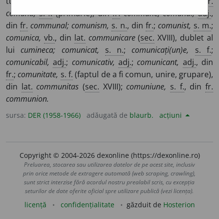
tuturor.
Lat.
communis,
fr.
commun
(
sec.
XIX). –
Der.
comună,
s. f.
(primărie), din
fr.
commune; comunal,
adj.
,
din
fr.
communal; comunism,
s. n.
, din
fr.
;
comunist,
s. m.
;
comunica,
vb.
, din
lat.
communicare
(
sec.
XVIII), dublet al
lui
cumineca; comunicat,
s. n.
;
comunicați(un)e,
s. f.
;
comunicabil,
adj.
;
comunicativ,
adj.
;
comunicant,
adj.
, din
fr.
;
comunitate,
s. f.
(faptul de a fi comun, unire, grupare),
din
lat.
communitas
(
sec.
XVIII);
comuniune,
s. f.
, din
fr.
communion.
sursa:
DER (1958-1966)
adăugată de
blaurb.
acțiuni
Copyright © 2004-2026 dexonline (https://dexonline.ro)
Preluarea, stocarea sau utilizarea datelor de pe acest site, inclusiv
prin orice metode de extragere automată (web scraping, crawling),
sunt strict interzise fără acordul nostru prealabil scris, cu excepția
seturilor de date oferite oficial spre utilizare publică (vezi licența).
licență
confidențialitate
găzduit de
Hosterion