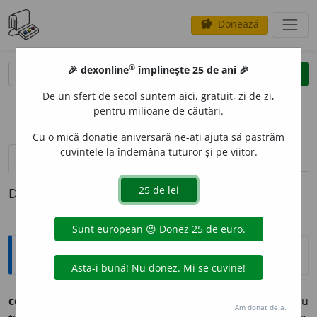
Donează
savings
®
®
🎉 dexonline
împlinește 25 de ani 🎉
caută
clear
search
De un sfert de secol suntem aici, gratuit, zi de zi,
opțiuni
pentru milioane de căutări.
Cu o mică donație aniversară ne-ați ajuta să păstrăm
cuvintele la îndemâna tuturor și pe viitor.
pronunție
(50)
volume_up
definiții (1)
Definiția cu ID-ul 440732:
Etimologice
com
u
n (com
u
nă),
adj.
– Care aparține mai multor sau
Am donat deja.