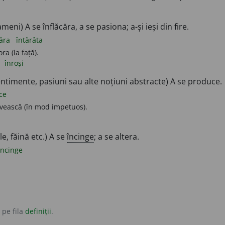
eni) A se înflăcăra, a se pasiona; a-și ieși din fire.
căra
întărâta
ra (la față).
a
înroși
ntimente, pasiuni sau alte noțiuni abstracte) A se produce.
ce
ivească (în mod impetuos).
e, făină etc.) A se
încinge
; a se altera.
încinge
 pe fila
definiții
.