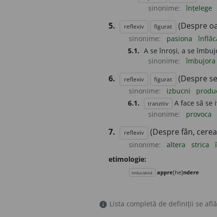
sinonime:
înțelege
5.
(Despre oam
reflexiv
figurat
sinonime:
pasiona
înflă
5.1.
A se înroși, a se îmbujo
sinonime:
îmbujor
6.
(Despre se
reflexiv
figurat
sinonime:
izbucni
produ
6.1.
A face să se 
tranzitiv
sinonime:
provoca
7.
(Despre fân, cereal
reflexiv
sinonime:
altera
strica
etimologie:
appre
[he]
ndere
limba latină
Lista completă de definiții se află
info