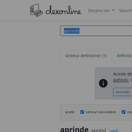
Despre noi
Volunt
®
sinteza definițiilor (1)
definiții
Aceste def
definiții
.
info
ascunde
arată:
sensuri secundare
ex
apr
i
nde
, apr
i
nd
verb