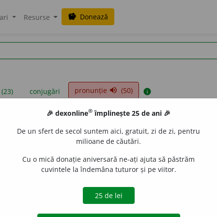
Donează
savings
ari
Resurse
pronunție
(50)
volume_up
 (23)
conjugări
info
®
🎉 dexonline
împlinește 25 de ani 🎉
iniții sunt compilate de echipa dexonline. Definițiile originale se af
De un sfert de secol suntem aici, gratuit, zi de zi, pentru
 Puteți reordona filele pe pagina de
preferințe
.
milioane de căutări.
Cu o mică donație aniversară ne-ați ajuta să păstrăm
cuvintele la îndemâna tuturor și pe viitor.
presii
exemple
surse