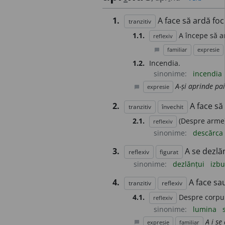
1.
A face să ardă foc
tranzitiv
1.1.
A începe să ar
reflexiv
familiar
expresie
chat_bubble
1.2.
Incendia.
sinonime:
incendia
A-și aprinde pai
expresie
chat_bubble
2.
A face să
tranzitiv
învechit
2.1.
(Despre arme)
reflexiv
sinonime:
descărca
3.
A se dezlă
reflexiv
figurat
sinonime:
dezlănțui
izbu
4.
A face sa
tranzitiv
reflexiv
4.1.
Despre corpur
reflexiv
sinonime:
lumina
A i se
expresie
familiar
chat_bubble