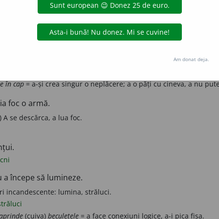
ul sau un material combustibil; a da foc unui obiect.
dă, a lua foc.
A i se aprinde
(cuiva)
călcâiele (după cineva)
= a se îndrăgosti tare (de
Am donat deja.
e în cap
= a-și crea singur o neplăcere; a o păți cu cineva, a nu put
 ia foc o armă.
 A se descărca, a lua foc.
nțui.
cni
u a începe să lumineze.
i incandescente: lumina, străluci.
străluci
 aprinde
(cuiva)
beculețele
= a face conexiuni logice, a-i pica fisa.