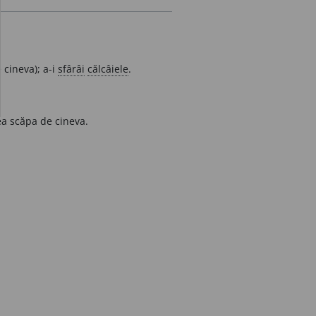
 cineva); a-i
sfârâi
călcâiele
.
ea scăpa de cineva.