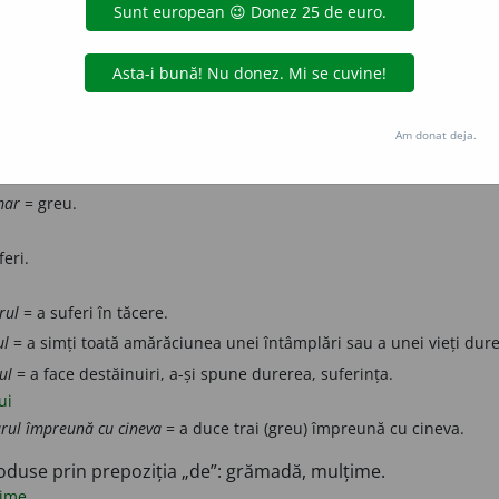
 tristețe.
az
suferință
tristețe
ie) Vai!
Am donat deja.
mar
= jalnic.
mar
= greu.
eri.
rul
= a suferi în tăcere.
ul
= a simți toată amărăciunea unei întâmplări sau a unei vieți dur
ul
= a face destăinuiri, a-și spune durerea, suferința.
ui
rul împreună cu cineva
= a duce trai (greu) împreună cu cineva.
oduse prin prepoziția „de”: grămadă, mulțime.
ime