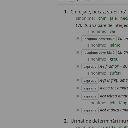
1.
Chin, jale, necaz, suferință,
sinonime:
chin
jale
nec
1.1.
(Cu valoare de interjecț
sinonime:
vai
Cu a
locuțiune adverbială
chat_bubble
sinonime:
jalnic
Cu a
locuțiune adverbială
chat_bubble
sinonime:
greu
A-i fi amar
= suf
expresie
chat_bubble
sinonime:
suferi
A-și înghiți ama
expresie
chat_bubble
A bea tot amar
expresie
chat_bubble
A-șí vărsa amar
expresie
chat_bubble
sinonime:
jeli
tâng
A-și mânca ama
expresie
chat_bubble
2.
Urmat de determinări intr
sinonime:
grămadă
mulț