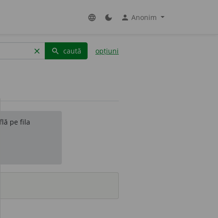
Anonim
language
dark_mode
person
caută
opțiuni
clear
search
lă pe fila