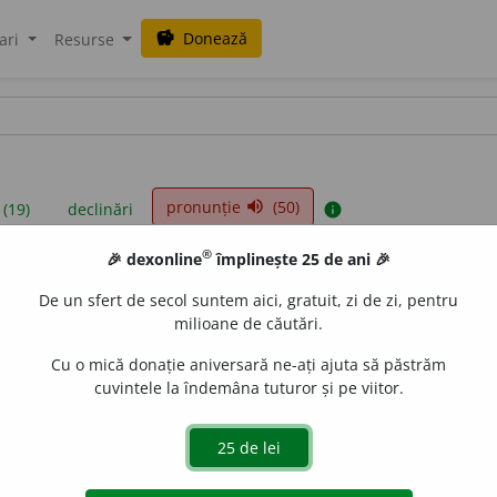
Donează
savings
ari
Resurse
pronunție
(50)
volume_up
 (19)
declinări
info
®
🎉 dexonline
împlinește 25 de ani 🎉
iniții sunt compilate de echipa dexonline. Definițiile originale se af
De un sfert de secol suntem aici, gratuit, zi de zi, pentru
 Puteți reordona filele pe pagina de
preferințe
.
milioane de căutări.
Cu o mică donație aniversară ne-ați ajuta să păstrăm
cuvintele la îndemâna tuturor și pe viitor.
presii
exemple
surse
tru