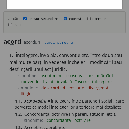
arată:
sensuri secundare
expresii
exemple
surse
ac
o
rd
, ac
o
rduri
substantiv neutru
1.
Înțelegere, învoială, convenție etc. între două sau
mai multe părți în vederea încheierii, modificării sau
desființării unui act juridic.
sinonime:
asentiment
consens
consimțământ
convenție
tratat
învoială
învoire
înțelegere
antonime:
dezacord
disensiune
divergență
litigiu
1.1.
Acord-cadru
= înțelegere între parteneri sociali, care
servește ca model înțelegerilor ulterioare mai detaliate.
1.2.
Concordanță, potrivire (în păreri, atitudini etc.).
sinonime:
concordanță
potrivire
1.3.
Acceptare, aprobare.