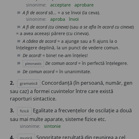
sinonime:
acceptare
aprobare
A fi de acord să...
= a se învoi (la ceva).
chat_bubble
sinonime:
aproba
învoi
A fi de acord (cu cineva)
(sau
a se afla în acord cu cineva
)
chat_bubble
= a avea aceeași părere (cu cineva).
A cădea de acord
= a ajunge sau a fi ajuns la o
chat_bubble
înțelegere deplină, la un punct de vedere comun.
De acord!
= bine! ne-am înțeles!
chat_bubble
De comun acord
= în perfectă înțelegere.
pleonastic
chat_bubble
De comun acord
= în unanimitate.
chat_bubble
2.
Concordanță (în persoană, număr, gen
gramatică
sau caz) a formei cuvintelor între care există
raporturi sintactice.
3.
Egalitate a frecvențelor de oscilație a două
fizică
sau mai multe aparate, sisteme fizice etc.
sinonime:
sintonie
4.
Sonoritate rezultată din reunirea a cel
muzică