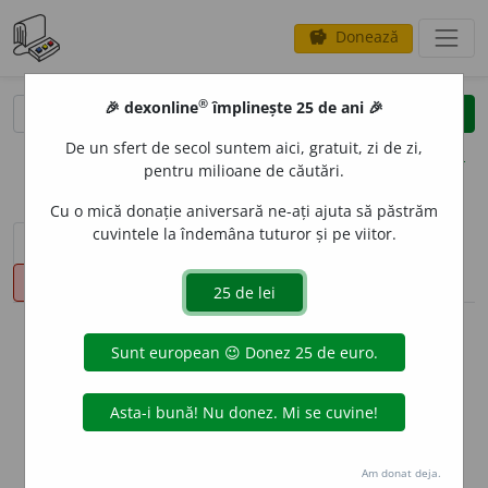
Donează
savings
®
®
🎉 dexonline
împlinește 25 de ani 🎉
caută
clear
search
De un sfert de secol suntem aici, gratuit, zi de zi,
opțiuni
pentru milioane de căutări.
Cu o mică donație aniversară ne-ați ajuta să păstrăm
cuvintele la îndemâna tuturor și pe viitor.
sinteza definițiilor (1)
definiții (26)
declinări
pronunție
(50)
volume_up
info
Aceste definiții sunt compilate de
echipa dexonline. Definițiile
originale se află pe fila
definiții
.
info
Puteți reordona filele pe pagina de
preferințe
.
Am donat deja.
ascunde