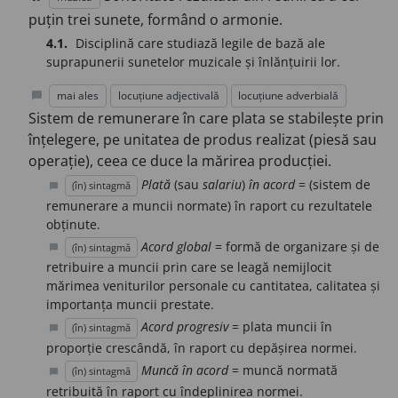
puțin trei sunete, formând o armonie.
4.1.
Disciplină care studiază legile de bază ale
suprapunerii sunetelor muzicale și înlănțuirii lor.
mai ales
locuțiune adjectivală
locuțiune adverbială
chat_bubble
Sistem de remunerare în care plata se stabilește prin
înțelegere, pe unitatea de produs realizat (piesă sau
operație), ceea ce duce la mărirea producției.
Plată
(sau
salariu
)
în acord
= (sistem de
(în) sintagmă
chat_bubble
remunerare a muncii normate) în raport cu rezultatele
obținute.
Acord global
= formă de organizare și de
(în) sintagmă
chat_bubble
retribuire a muncii prin care se leagă nemijlocit
mărimea veniturilor personale cu cantitatea, calitatea și
importanța muncii prestate.
Acord progresiv
= plata muncii în
(în) sintagmă
chat_bubble
proporție crescândă, în raport cu depășirea normei.
Muncă în acord
= muncă normată
(în) sintagmă
chat_bubble
retribuită în raport cu îndeplinirea normei.