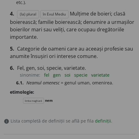
etc.).
4.
Mulțime de boieri; clasă
(la) plural
în Evul Mediu
boierească; familie boierească; denumire a urmașilor
boierilor mari sau veliți, care ocupau dregătoriile
importante.
5.
Categorie de oameni care au aceeași profesie sau
anumite însușiri ori interese comune.
6.
Fel, gen, soi, specie, varietate.
sinonime:
fel
gen
soi
specie
varietate
6.1.
Neamul omenesc
= genul uman, omenirea.
etimologie:
nem
limba maghiară
Lista completă de definiții se află pe fila
definiții
.
info