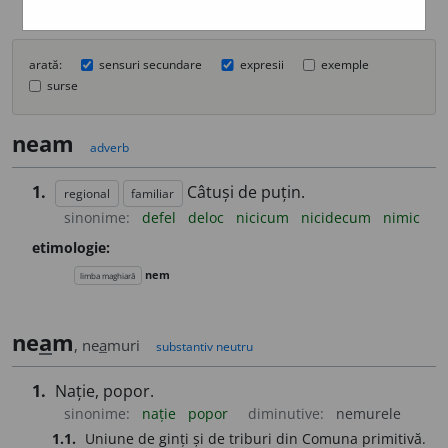
arată:
sensuri secundare
expresii
exemple
surse
neam
adverb
1.
Câtuși de puțin.
regional
familiar
sinonime:
defel
deloc
nicicum
nicidecum
nimic
etimologie:
nem
limba maghiară
ne
a
m
, ne
a
muri
substantiv neutru
1.
Nație, popor.
sinonime:
nație
popor
diminutive:
nemurele
1.1.
Uniune de ginți și de triburi din Comuna primitivă.