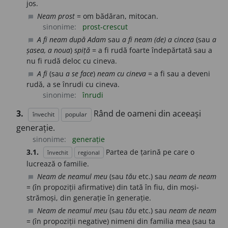
jos.
Neam prost
= om bădăran, mitocan.
chat_bubble
sinonime:
prost-crescut
A fi neam după Adam
sau
a fi neam (de) a cincea
(sau
a
chat_bubble
șasea, a noua
)
spiță
= a fi rudă foarte îndepărtată sau a
nu fi rudă deloc cu cineva.
A fi
(sau
a se face
)
neam cu cineva
= a fi sau a deveni
chat_bubble
rudă, a se înrudi cu cineva.
sinonime:
înrudi
3.
Rând de oameni din aceeași
învechit
popular
generație.
sinonime:
generație
3.1.
Partea de țarină pe care o
învechit
regional
lucrează o familie.
Neam de neamul meu
(sau
tău
etc.) sau
neam de neam
chat_bubble
= (în propoziții afirmative) din tată în fiu, din moși-
strămoși, din generație în generație.
Neam de neamul meu
(sau
tău
etc.) sau
neam de neam
chat_bubble
= (în propoziții negative) nimeni din familia mea (sau ta