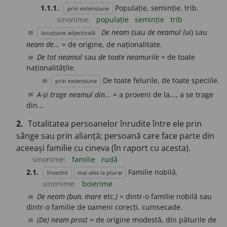
1.1.1.
Populație, seminție, trib.
prin extensiune
sinonime:
populație
seminție
trib
De neam
(sau
de neamul lui
) sau
locuțiune adjectivală
chat_bubble
neam de...
= de origine, de naționalitate.
De tot neamul
sau
de toate neamurile
= de toate
chat_bubble
naționalitățile.
De toate felurile, de toate speciile.
prin extensiune
chat_bubble
A-și trage neamul din...
= a proveni de la..., a se trage
chat_bubble
din...
2.
Totalitatea persoanelor înrudite între ele prin
sânge sau prin alianță; persoană care face parte din
aceeași familie cu cineva (în raport cu acesta).
sinonime:
familie
rudă
2.1.
Familie nobilă.
învechit
mai ales la plural
sinonime:
boierime
De neam (bun, mare
etc.
)
= dintr-o familie nobilă sau
chat_bubble
dintr-o familie de oameni corecți, cumsecade.
(De) neam prost
= de origine modestă, din păturile de
chat_bubble