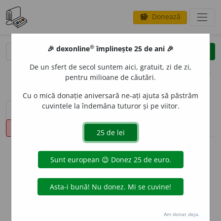
Donează
savings
®
®
🎉 dexonline
împlinește 25 de ani 🎉
caută
clear
search
De un sfert de secol suntem aici, gratuit, zi de zi,
opțiuni
pentru milioane de căutări.
Cu o mică donație aniversară ne-ați ajuta să păstrăm
cuvintele la îndemâna tuturor și pe viitor.
sinteza definițiilor (2)
definiții (37)
declinări
pronunție
(50)
volume_up
info
Aceste definiții sunt compilate de
echipa dexonline. Definițiile
originale se află pe fila
definiții
.
info
Puteți reordona filele pe pagina de
preferințe
.
Am donat deja.
ascunde