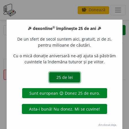
Donează
savings
®
®
🎉 dexonline
împlinește 25 de ani 🎉
caută
clear
search
De un sfert de secol suntem aici, gratuit, zi de zi,
opțiuni
pentru milioane de căutări.
Cu o mică donație aniversară ne-ați ajuta să păstrăm
cuvintele la îndemâna tuturor și pe viitor.
sinteza definițiilor (1)
definiții (19)
declinări
pronunție
(50)
volume_up
info
Aceste definiții sunt compilate de
echipa dexonline. Definițiile
originale se află pe fila
definiții
.
info
Puteți reordona filele pe pagina de
preferințe
.
Am donat deja.
ascunde