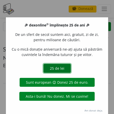
Donează
savings
®
®
🎉 dexonline
împlinește 25 de ani 🎉
caută
search
De un sfert de secol suntem aici, gratuit, zi de zi,
opțiuni
pentru milioane de căutări.
Sursă: Dicționar Onomastic Romînesc
Cu o mică donație aniversară ne-ați ajuta să păstrăm
cuvintele la îndemâna tuturor și pe viitor.
N. N. Constantinescu
Editura Academiei RPR, 1963
lista de surse
arrow_back
Copyright © 2004-2026 dexonline (https://dexonline.ro)
Preluarea, stocarea sau utilizarea datelor de pe acest site, inclusiv
prin orice metode de extragere automată (web scraping, crawling),
sunt strict interzise fără acordul nostru prealabil scris, cu excepția
seturilor de date oferite oficial spre utilizare publică (vezi licența).
Am donat deja.