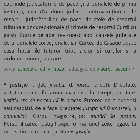
coprinde judecătoriile de pace și tribunalele de prima
instanță; cea d’a doua judecă contraven-țiunile de
resortul judecătoriilor de pace, delictele de resortul
tribunalelor corec-ționale și crimele de resortul Curții cu
jurați. Curțile de apel revizuiesc apoi cauzele judecate
de tribunalele corecționale, iar Curtea de Casație poate
casa hotărîrile tuturor tribunalelor și curților și a
ordona o nouă judecare.
sursa:
Șăineanu, ed. VI (1929)
adăugată de
blaurb.
acțiuni
* justițíe
f. (lat.
justitia,
d.
justus,
drept). Dreptate,
virtutea de a da fiecăruĭa ceĭa ce e al luĭ. Drept, dreptate:
justiția era de partea luĭ în proces.
Puterea de a pedepsi
saŭ răsplăti, de a face dreptate:
justiția luĭ Dumnezeŭ, a
oamenilor.
Corpu magistraților:
mutărĭ în justiție.
Personificarea justițiiĭ supt forma uneĭ zeițe legate la
ochĭ și ținînd o balanță:
statuĭa Justițiiĭ.