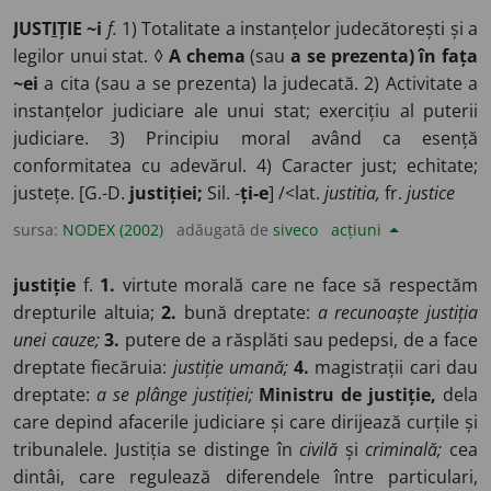
JUST
I
ȚIE ~i
f.
1) Totalitate a instanțelor judecătorești și a
legilor unui stat. ◊
A chema
(sau
a se prezenta) în fața
~ei
a cita (sau a se prezenta) la judecată. 2) Activitate a
instanțelor judiciare ale unui stat; exercițiu al puterii
judiciare. 3) Principiu moral având ca esență
conformitatea cu adevărul. 4) Caracter just; echitate;
justețe. [G.-D.
justiției;
Sil. -
ți-e
] /<lat.
justitia,
fr.
justice
sursa:
NODEX (2002)
adăugată de
siveco
acțiuni
justiție
f.
1.
virtute morală care ne face să respectăm
drepturile altuia;
2.
bună dreptate:
a recunoaște justiția
unei cauze;
3.
putere de a răsplăti sau pedepsi, de a face
dreptate fiecăruia:
justiție umană;
4.
magistrații cari dau
dreptate:
a se plânge justiției;
Ministru de justiție,
dela
care depind afacerile judiciare și care dirijează curțile și
tribunalele. Justiția se distinge în
civilă
și
criminală;
cea
dintâi, care regulează diferendele între particulari,