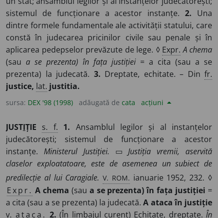
un stat; ansamblul legilor și al instanțelor judecătorești;
sistemul de funcționare a acestor instanțe.
2.
Una
dintre formele fundamentale ale activității statului, care
constă în judecarea pricinilor civile sau penale și în
aplicarea pedepselor prevăzute de lege. ◊
Expr.
A chema
(sau
a se prezenta) în fața justiției
= a cita (sau a se
prezenta) la judecată.
3.
Dreptate, echitate. – Din
fr.
justice,
lat.
justitia.
sursa:
DEX '98 (1998)
adăugată de
cata
acțiuni
JUST
I
ȚIE
s. f.
1.
Ansamblul legilor și al instanțelor
judecătorești; sistemul de funcționare a acestor
instanțe.
Ministerul Justiției.
▭
Justiția vremii, aservită
claselor exploatatoare, este de asemenea un subiect de
V. ROM.
predilecție al lui Caragiale.
ianuarie 1952, 232. ◊
Expr.
A chema
(sau
a se prezenta) în fața justiției
=
a cita (sau a se prezenta) la judecată.
A ataca în justiție
v.
ataca.
2.
(În limbajul curent) Echitate, dreptate.
În