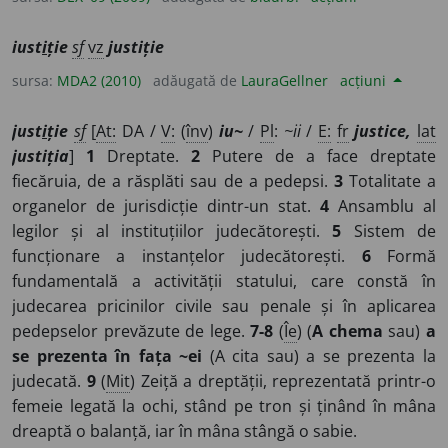
iust
i
ție
sf
vz
justiție
sursa:
MDA2 (2010)
adăugată de
LauraGellner
acțiuni
just
i
ție
sf
[
At:
DA /
V:
(
înv
)
iu~
/
Pl
:
~ii
/
E:
fr
justice,
lat
justiția
]
1
Dreptate.
2
Putere de a face dreptate
fiecăruia, de a răsplăti sau de a pedepsi.
3
Totalitate a
organelor de jurisdicție dintr-un stat.
4
Ansamblu al
legilor și al instituțiilor judecătorești.
5
Sistem de
funcționare a instanțelor judecătorești.
6
Formă
fundamentală a activității statului, care constă în
judecarea pricinilor civile sau penale și în aplicarea
pedepselor prevăzute de lege.
7-8
(
Îe
) (
A chema
sau)
a
se prezenta în fața ~ei
(A cita sau) a se prezenta la
judecată.
9
(
Mit
) Zeiță a dreptății, reprezentată printr-o
femeie legată la ochi, stând pe tron și ținând în mâna
dreaptă o balanță, iar în mâna stângă o sabie.