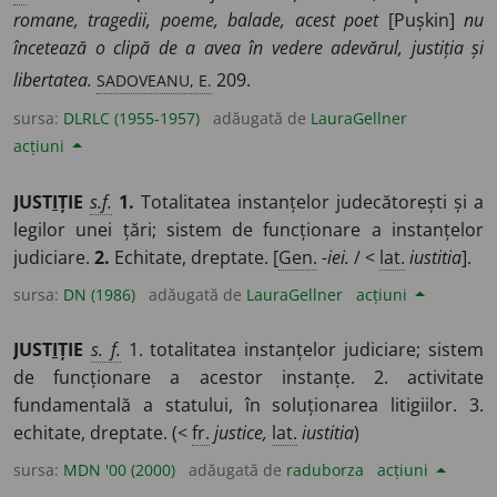
romane, tragedii, poeme, balade, acest poet
[Pușkin]
nu
încetează o clipă de a avea în vedere adevărul, justiția și
SADOVEANU, E.
libertatea.
209.
sursa:
DLRLC (1955-1957)
adăugată de
LauraGellner
acțiuni
JUST
I
ȚIE
s.f.
1.
Totalitatea instanțelor judecătorești și a
legilor unei țări; sistem de funcționare a instanțelor
judiciare.
2.
Echitate, dreptate. [
Gen.
-iei.
/ <
lat.
iustitia
].
sursa:
DN (1986)
adăugată de
LauraGellner
acțiuni
JUST
I
ȚIE
s. f.
1. totalitatea instanțelor judiciare; sistem
de funcționare a acestor instanțe. 2. activitate
fundamentală a statului, în soluționarea litigiilor. 3.
echitate, dreptate. (<
fr.
justice,
lat.
iustitia
)
sursa:
MDN '00 (2000)
adăugată de
raduborza
acțiuni