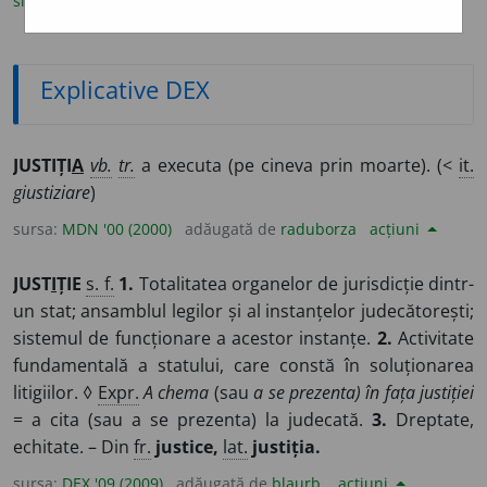
sinonime
(3)
antonime
(1)
expresii și citate
(1)
Explicative DEX
JUSTIȚI
A
vb.
tr.
a executa (pe cineva prin moarte). (<
it.
giustiziare
)
sursa:
MDN '00 (2000)
adăugată de
raduborza
acțiuni
JUST
I
ȚIE
s. f.
1.
Totalitatea organelor de jurisdicție dintr-
un stat; ansamblul legilor și al instanțelor judecătorești;
sistemul de funcționare a acestor instanțe.
2.
Activitate
fundamentală a statului, care constă în soluționarea
litigiilor. ◊
Expr.
A chema
(sau
a se prezenta) în fața justiției
= a cita (sau a se prezenta) la judecată.
3.
Dreptate,
echitate. – Din
fr.
justice,
lat.
justiția.
sursa:
DEX '09 (2009)
adăugată de
blaurb.
acțiuni