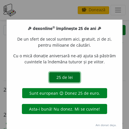
Donează
savings
®
®
🎉 dexonline
împlinește 25 de ani 🎉
caută
clear
search
De un sfert de secol suntem aici, gratuit, zi de zi,
opțiuni
pentru milioane de căutări.
Cu o mică donație aniversară ne-ați ajuta să păstrăm
cuvintele la îndemâna tuturor și pe viitor.
sinteza definițiilor (2)
definiții (24)
pronunție
(50)
volume_up
conjugări / declinări
info
2 intrări
justiția
justiție
24 de definiții
explicative DEX
(12)
ortografice DOOM
(5)
enciclopedice
(2)
Am donat deja.