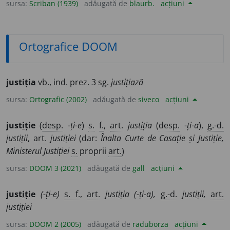
sursa:
Scriban (1939)
adăugată de
blaurb.
acțiuni
Ortografice DOOM
justiți
a
vb., ind. prez. 3 sg.
justiți
a
ză
sursa:
Ortografic (2002)
adăugată de
siveco
acțiuni
just
i
ție
(
desp.
-ți-e
)
s.
f.
,
art.
just
i
ția
(
desp.
-ți-a
),
g.-d.
just
i
ții
,
art.
just
i
ției
(dar:
Înalta Curte de Casație și Justiție,
Ministerul Justiției
s.
proprii
art.
)
sursa:
DOOM 3 (2021)
adăugată de
gall
acțiuni
just
i
ție
(-ți-e)
s. f.
,
art.
just
i
ția
(-ți-a),
g.-d.
just
i
ții,
art.
just
i
ției
sursa:
DOOM 2 (2005)
adăugată de
raduborza
acțiuni