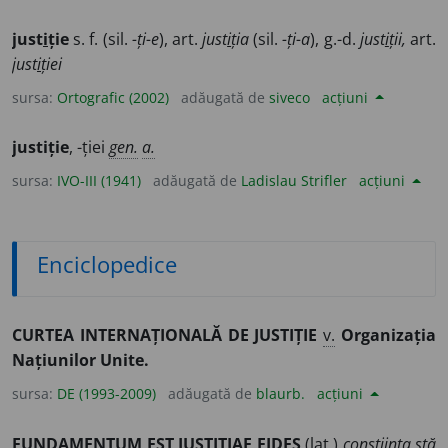
just
i
ție
s. f. (sil.
-ți-e
), art.
just
i
ția
(sil.
-ți-a
), g.-d.
just
i
ții,
art.
just
i
ției
sursa:
Ortografic (2002)
adăugată de
siveco
acțiuni
justiție
, -ției
gen.
a.
sursa:
IVO-III (1941)
adăugată de
Ladislau Strifler
acțiuni
Enciclopedice
CURTEA INTERNAȚIONALĂ DE JUSTIȚIE
v.
Organizația
Națiunilor Unite.
sursa:
DE (1993-2009)
adăugată de
blaurb.
acțiuni
FUNDAMENTUM EST JUSTITIAE FIDES
(
lat.
)
conștiința stă