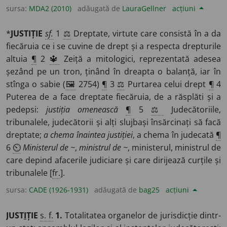
sursa:
MDA2 (2010)
adăugată de
LauraGellner
acțiuni
*
JUSTIȚIE
sf.
1
⚖️
Dreptate, virtute care consistă în a da
fiecăruia ce i se cuvine de drept și a respecta drepturile
altuia
¶
2
🔱
Zeiță a mitologici, reprezentată adesea
șezând pe un tron, ținând în dreapta o balanță, iar în
stînga o sabie (
🖼
2754)
¶
3
⚖️
Purtarea celui drept
¶
4
Puterea de a face dreptate fiecăruia, de a răsplăti și a
pedepsi:
justiția omenească
¶
5
⚖️
Judecătoriile,
tribunalele, judecătorii și alți slujbași însărcinați să facă
dreptate;
a chema înaintea justiției
, a chema în judecată
¶
6
⏲
Ministerul de ~
,
ministrul de ~
, ministerul, ministrul de
care depind afacerile judiciare și care dirijează curțile și
tribunalele [
fr.
].
sursa:
CADE (1926-1931)
adăugată de
bag25
acțiuni
JUST
I
ȚIE
s. f.
1.
Totalitatea organelor de jurisdicție dintr-