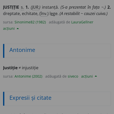
JUST
I
ȚIE
s.
1.
(
JUR.
)
instanță.
(S-a prezentat în fața ~.)
2.
dreptate, echitate, (
înv.
) l
e
ge.
(A restabilit ~ cauzei cuiva.)
sursa:
Sinonime82 (1982)
adăugată de
LauraGellner
acțiuni
Antonime
Justiție
≠ injustiție
sursa:
Antonime (2002)
adăugată de
siveco
acțiuni
Expresii și citate