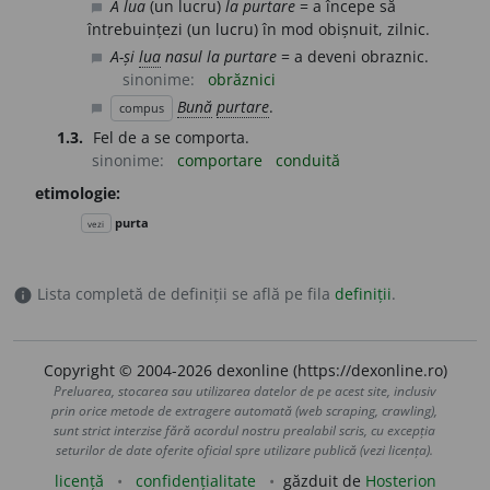
A lua
(un lucru)
la purtare
= a începe să
chat_bubble
întrebuințezi (un lucru) în mod obișnuit, zilnic.
A-și
lua
nasul la purtare
= a deveni obraznic.
chat_bubble
sinonime:
obrăznici
Bună
purtare
.
compus
chat_bubble
1.3.
Fel de a se comporta.
sinonime:
comportare
conduită
etimologie:
purta
vezi
Lista completă de definiții se află pe fila
definiții
.
info
Copyright © 2004-2026 dexonline (https://dexonline.ro)
Preluarea, stocarea sau utilizarea datelor de pe acest site, inclusiv
prin orice metode de extragere automată (web scraping, crawling),
sunt strict interzise fără acordul nostru prealabil scris, cu excepția
seturilor de date oferite oficial spre utilizare publică (vezi licența).
licență
confidențialitate
găzduit de
Hosterion