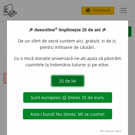
Donează
savings
®
®
🎉 dexonline
împlinește 25 de ani 🎉
caută
clear
search
De un sfert de secol suntem aici, gratuit, zi de zi,
opțiuni
pentru milioane de căutări.
Cu o mică donație aniversară ne-ați ajuta să păstrăm
cuvintele la îndemâna tuturor și pe viitor.
sinteza definițiilor (1)
definiții (17)
declinări
pronunție
(9)
volume_up
info
Aceste definiții sunt compilate de
echipa dexonline. Definițiile
originale se află pe fila
definiții
.
info
Puteți reordona filele pe pagina de
preferințe
.
Am donat deja.
ascunde