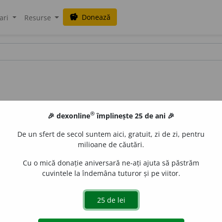
Donează
savings
ari
Resurse
®
🎉 dexonline
împlinește 25 de ani 🎉
De un sfert de secol suntem aici, gratuit, zi de zi, pentru
milioane de căutări.
Cu o mică donație aniversară ne-ați ajuta să păstrăm
cuvintele la îndemâna tuturor și pe viitor.
maniere)
pl.
purt
ă
ri
e
gall
acțiuni