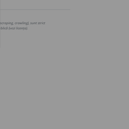
craping, crawling), sunt strict
lică (vezi licența).