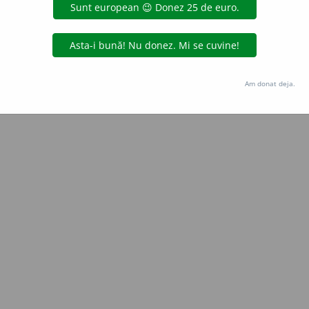
Copyright © 2004-2026 dexonline (https://dexonline.ro)
area datelor de pe acest site, inclusiv prin orice metode de extragere automată (web s
dul nostru prealabil scris, cu excepția seturilor de date oferite oficial spre utilizare pub
Am donat deja.
licență
confidențialitate
găzduit de
Hosterion