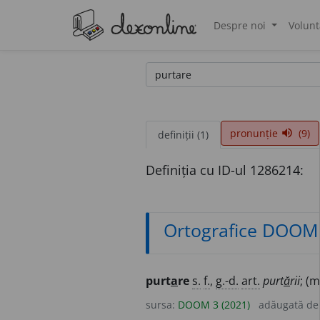
Despre noi
Volunt
®
pronunție
(9)
volume_up
definiții (1)
Definiția cu ID-ul 1286214:
Ortografice DOOM
purt
a
re
s.
f.
,
g.-d.
art.
purt
ă
rii
; (
sursa:
DOOM 3 (2021)
adăugată d