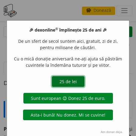
Donează
savings
®
®
🎉 dexonline
împlinește 25 de ani 🎉
caută
clear
search
De un sfert de secol suntem aici, gratuit, zi de zi,
opțiuni
pentru milioane de căutări.
Cu o mică donație aniversară ne-ați ajuta să păstrăm
cuvintele la îndemâna tuturor și pe viitor.
pronunție
(9)
volume_up
definiții (1)
Definiția cu ID-ul 37283:
Explicative DEX
PURT
A
RE,
purtări,
s. f.
Acțiunea de
a (se) purta
și
Am donat deja.