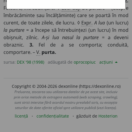
rezultatul ei.
1.
Transportare (pe umeri sau pe brațe).
2.
Folosire, întrebuințare. ◊
Loc. adj.
De purtare
= (despre
îmbrăcăminte sau încălțăminte) care se poartă în mod
curent, de toate zilele, de lucru. ◊
Expr.
A lua
(un lucru)
la purtare
= a începe să întrebuințezi (un lucru) în mod
obișnuit, zilnic.
A-și lua nasul la purtare
= a deveni
obraznic.
3.
Fel de a se comporta; conduită,
comportare. –
V.
purta.
sursa:
DEX '98 (1998)
adăugată de
oprocopiuc
acțiuni
Copyright © 2004-2026 dexonline (https://dexonline.ro)
Preluarea, stocarea sau utilizarea datelor de pe acest site, inclusiv
prin orice metode de extragere automată (web scraping, crawling),
sunt strict interzise fără acordul nostru prealabil scris, cu excepția
seturilor de date oferite oficial spre utilizare publică (vezi licența).
licență
confidențialitate
găzduit de
Hosterion