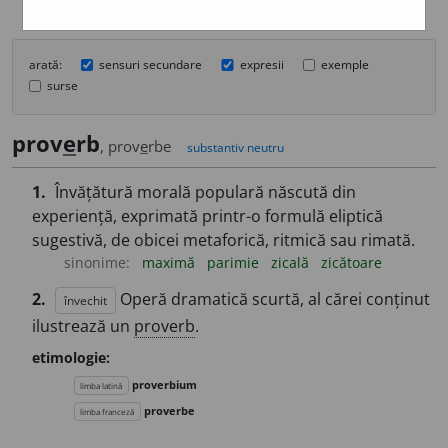
arată:
sensuri secundare
expresii
exemple
surse
prov
e
rb
, prov
e
rbe
substantiv neutru
1.
Învățătură morală populară născută din
experiență, exprimată printr-o formulă eliptică
sugestivă, de obicei metaforică, ritmică sau rimată.
sinonime:
maximă
parimie
zicală
zicătoare
2.
Operă dramatică scurtă, al cărei conținut
învechit
ilustrează un
proverb
.
etimologie:
proverbium
limba latină
proverbe
limba franceză