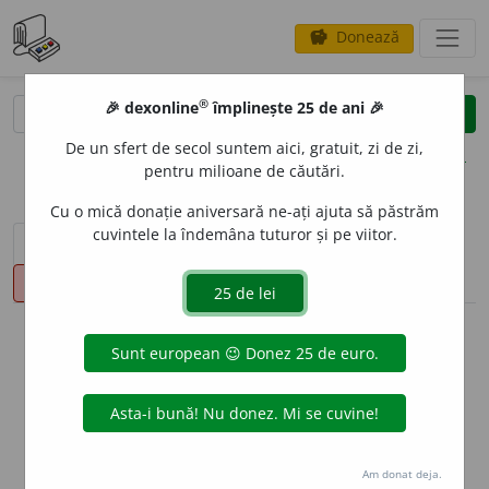
Donează
savings
®
®
🎉 dexonline
împlinește 25 de ani 🎉
caută
clear
search
De un sfert de secol suntem aici, gratuit, zi de zi,
opțiuni
pentru milioane de căutări.
Cu o mică donație aniversară ne-ați ajuta să păstrăm
cuvintele la îndemâna tuturor și pe viitor.
sinteza definițiilor (1)
definiții (23)
declinări
pronunție
(28)
volume_up
info
Aceste definiții sunt compilate de
echipa dexonline. Definițiile
originale se află pe fila
definiții
.
info
Puteți reordona filele pe pagina de
preferințe
.
Am donat deja.
ascunde