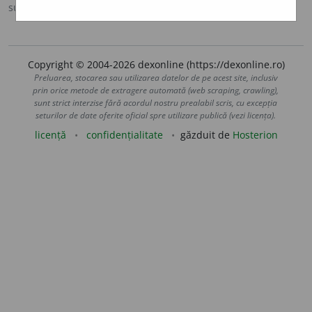
sursa:
MDA2 (2010)
adăugată de
LauraGellner
acțiuni
Copyright © 2004-2026 dexonline (https://dexonline.ro)
Preluarea, stocarea sau utilizarea datelor de pe acest site, inclusiv
prin orice metode de extragere automată (web scraping, crawling),
sunt strict interzise fără acordul nostru prealabil scris, cu excepția
seturilor de date oferite oficial spre utilizare publică (vezi licența).
licență
confidențialitate
găzduit de
Hosterion