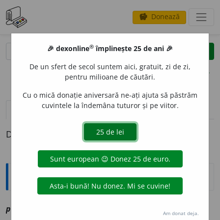
Donează
savings
®
®
🎉 dexonline
împlinește 25 de ani 🎉
caută
clear
search
De un sfert de secol suntem aici, gratuit, zi de zi,
opțiuni
pentru milioane de căutări.
Cu o mică donație aniversară ne-ați ajuta să păstrăm
cuvintele la îndemâna tuturor și pe viitor.
definiții (1)
Definiția cu ID-ul 1208454:
Explicative DEX
prov
e
l
sn
vz
proverb
Am donat deja.