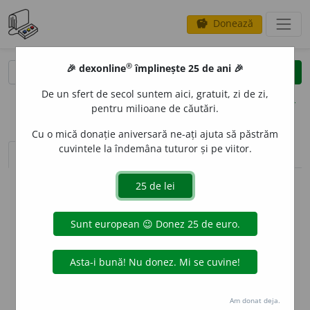
Donează
savings
®
®
🎉 dexonline
împlinește 25 de ani 🎉
caută
clear
search
De un sfert de secol suntem aici, gratuit, zi de zi,
opțiuni
pentru milioane de căutări.
Cu o mică donație aniversară ne-ați ajuta să păstrăm
cuvintele la îndemâna tuturor și pe viitor.
sinteza definițiilor (1)
definiții (29)
declinări
info
Aceste definiții sunt compilate de
echipa dexonline. Definițiile
originale se află pe fila
definiții
.
info
Puteți reordona filele pe pagina de
preferințe
.
ascunde
Am donat deja.