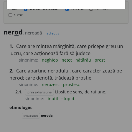
arată:
sensuri secundare
expresii
exemple
surse
ner
o
d
, nero
a
dă
adjectiv
1.
Care are mintea mărginită, care pricepe greu un
lucru, care acționează fără să judece.
sinonime:
neghiob
netot
nătărău
prost
2.
Care aparține
nerodului
, care caracterizează pe
nerod; care denotă, trădează prostie.
sinonime:
nerozesc
prostesc
2.1.
Lipsit de sens, de rațiune.
prin extensiune
sinonime:
inutil
stupid
etimologie:
neroda
limba bulgară