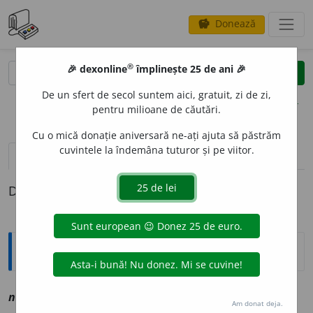
Donează
savings
®
®
🎉 dexonline
împlinește 25 de ani 🎉
caută
clear
search
De un sfert de secol suntem aici, gratuit, zi de zi,
opțiuni
pentru milioane de căutări.
Cu o mică donație aniversară ne-ați ajuta să păstrăm
cuvintele la îndemâna tuturor și pe viitor.
pronunție
(2)
volume_up
definiții (1)
Definiția cu ID-ul 1138643:
Explicative DEX
2
nar
o
d
, ~o
a
dă
a
,
s
vz
nerod
Am donat deja.