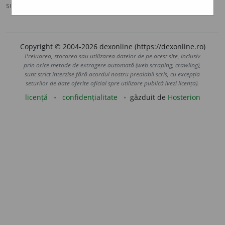
sursa:
MDA2 (2010)
adăugată de
LauraGellner
acțiuni
Copyright © 2004-2026 dexonline (https://dexonline.ro)
Preluarea, stocarea sau utilizarea datelor de pe acest site, inclusiv
prin orice metode de extragere automată (web scraping, crawling),
sunt strict interzise fără acordul nostru prealabil scris, cu excepția
seturilor de date oferite oficial spre utilizare publică (vezi licența).
licență
confidențialitate
găzduit de
Hosterion