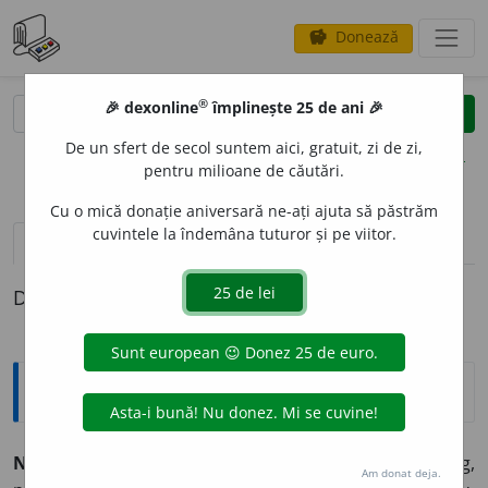
Donează
savings
®
®
🎉 dexonline
împlinește 25 de ani 🎉
caută
clear
search
De un sfert de secol suntem aici, gratuit, zi de zi,
opțiuni
pentru milioane de căutări.
Cu o mică donație aniversară ne-ați ajuta să păstrăm
cuvintele la îndemâna tuturor și pe viitor.
definiții (1)
Definiția cu ID-ul 1011533:
Sinonime
NER
O
D
adj.
,
s.
1.
adj.
,
s.
bleg, nătăfleț, nătărău, nătîng,
Am donat deja.