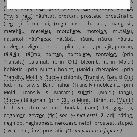
neghiob, netot, prost, prostănac, stupid, tont, tontălău,
(
înv.
și
pop.
) nă
u
c, (
pop.
și
fam.
) h
a
plea, (
pop.
) flaim
u
c,
(
înv.
și
reg.
) nătînt
o
c, prost
a
n, prost
a
tic, prostăn
a
tic,
(
reg.
și
fam.
) șui, (
reg.
) bleot, hăbă
u
c, mangos
i
t,
meteh
ă
u, metel
e
u, motofl
e
te, motol
o
g, mutăl
ă
u,
natant
o
l, năbîrge
a
c, nătăb
î
z, năt
î
nt, nătr
u
i, nătr
u
ț,
năvl
e
g, năvlig
o
s, nerod
o
i, pliurd, ponc, pricăj
i
t, punc
ă
u,
tălăl
ă
u, tăl
î
mb, tont
a
n, tontol
e
te, tontol
o
g, (prin
Transilv.
) balam
u
t, (prin
Olt.
) bleomb, (prin
Mold.
)
bobl
e
tic, (prin
Munt.
) bobl
e
ț, (
Mold.
) cherapl
e
ș, (prin
Transilv.
,
Mold.
și
Bucov.
) chiomb, (
Transilv.
,
Ban.
și
Olt.
)
lud, (
Transilv.
și
Ban.
) năh
u
i, (
Transilv.
) nebl
e
znic, (prin
Mold.
,
Transilv.
și
Maram.
) șu
i
e
tic, (
Mold.
) tan
ă
u,
(
Bucov.
) tălășm
a
n, (prin
Olt.
și
Munt.
) tărănt
u
c, (
Munt.
)
tontov
a
n, (turcism
înv.
) budal
a
, (
fam.
) fleț, găgă
u
ță,
gogom
a
n, zevz
e
c, (
fig.
) sec.
(~ mai este!)
2.
adj.
nătîng,
neghiob, neghiobesc, nerozesc, netot, prostesc, stupid,
(
livr.
) in
e
pt, (
înv.
) prost
a
tic.
(O comportare, o faptă ~.)