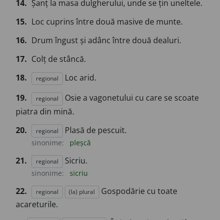
14.
Șanț la masa dulgherului, unde se țin uneltele.
15.
Loc cuprins între două masive de munte.
16.
Drum îngust și adânc între două dealuri.
17.
Colț de stâncă.
18.
Loc arid.
regional
19.
Osie a vagonetului cu care se scoate
regional
piatra din mină.
20.
Plasă de pescuit.
regional
sinonime:
pleșcă
21.
Sicriu.
regional
sinonime:
sicriu
22.
Gospodărie cu toate
regional
(la) plural
acareturile.