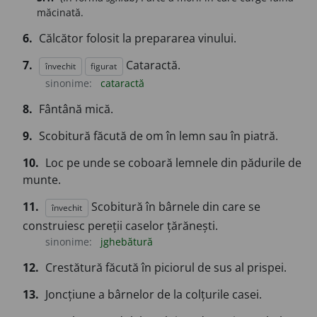
măcinată.
6.
Călcător folosit la prepararea vinului.
7.
Cataractă.
învechit
figurat
sinonime:
cataractă
8.
Fântână mică.
9.
Scobitură făcută de om în lemn sau în piatră.
10.
Loc pe unde se coboară lemnele din pădurile de
munte.
11.
Scobitură în bârnele din care se
învechit
construiesc pereții caselor țărănești.
sinonime:
jghebătură
12.
Crestătură făcută în piciorul de sus al prispei.
13.
Joncțiune a bârnelor de la colțurile casei.