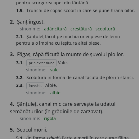
pentru scurgerea apei din fântână.
1.5.
Trunchi de copac scobit în care se pune hrana oilor.
2.
Șanț îngust.
sinonime:
adâncitură
crestătură
scobitură
2.1.
Șănțuleț făcut pe muchia unei piese de lemn
pentru a o îmbina cu ieșitura altei piese.
3.
Făgaș, râpă făcută la munte de șuvoiul ploilor.
3.1.
Vale.
prin extensiune
sinonime:
vale
3.2.
Scobitură în formă de canal făcută de ploi în stânci.
3.3.
Albie.
învechit
sinonime:
albie
4.
Șănțuleț, canal mic care servește la udatul
semănăturilor (în grădinile de zarzavat).
sinonime:
rigolă
5.
Scocul morii.
5.1.
(În forma
sghiab
) Parte a morii în care curge făina