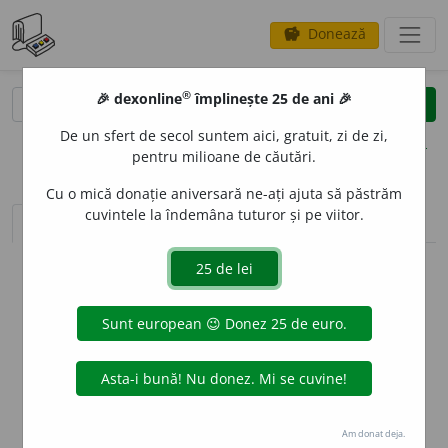
Donează
savings
®
®
🎉 dexonline
împlinește 25 de ani 🎉
caută
clear
search
De un sfert de secol suntem aici, gratuit, zi de zi,
opțiuni
pentru milioane de căutări.
Cu o mică donație aniversară ne-ați ajuta să păstrăm
cuvintele la îndemâna tuturor și pe viitor.
sinteza definițiilor (1)
definiții (24)
declinări
info
Aceste definiții sunt compilate de
echipa dexonline. Definițiile
originale se află pe fila
definiții
.
info
Puteți reordona filele pe pagina de
preferințe
.
ascunde
Am donat deja.