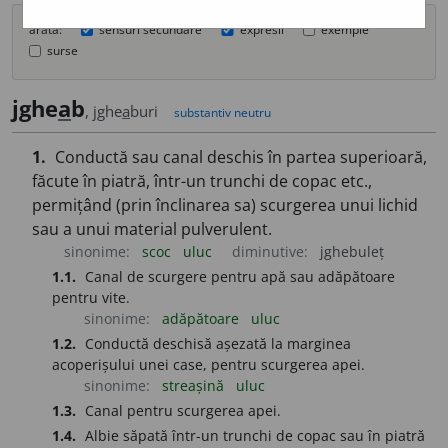
arată:
sensuri secundare
expresii
exemple
surse
jghe
a
b
, jghe
a
buri
substantiv neutru
1.
Conductă sau canal deschis în partea superioară,
făcute în piatră, într-un trunchi de copac etc.,
permițând (prin înclinarea sa) scurgerea unui lichid
sau a unui material pulverulent.
sinonime:
scoc
uluc
diminutive:
jghebuleț
1.1.
Canal de scurgere pentru apă sau adăpătoare
pentru vite.
sinonime:
adăpătoare
uluc
1.2.
Conductă deschisă așezată la marginea
acoperișului unei case, pentru scurgerea apei.
sinonime:
streașină
uluc
1.3.
Canal pentru scurgerea apei.
1.4.
Albie săpată într-un trunchi de copac sau în piatră