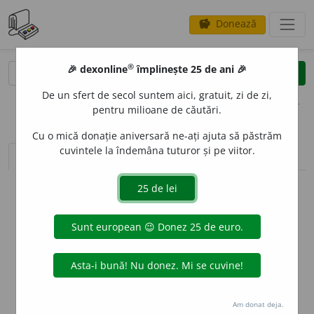
Donează
savings
®
®
🎉 dexonline
împlinește 25 de ani 🎉
caută
clear
search
De un sfert de secol suntem aici, gratuit, zi de zi,
opțiuni
pentru milioane de căutări.
Cu o mică donație aniversară ne-ați ajuta să păstrăm
cuvintele la îndemâna tuturor și pe viitor.
sinteza definițiilor (1)
definiții (13)
declinări
info
Aceste definiții sunt compilate de
echipa dexonline. Definițiile
originale se află pe fila
definiții
.
info
Puteți reordona filele pe pagina de
preferințe
.
ascunde
Am donat deja.