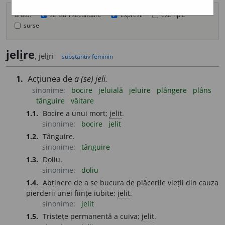
arată:
sensuri secundare
expresii
exemple
surse
jel
i
re
, jel
i
ri
substantiv feminin
1.
Acțiunea de
a (se) jeli.
sinonime:
bocire
jeluială
jeluire
plângere
plâns
tânguire
văitare
1.1.
Bocire a unui mort;
jelit
.
sinonime:
bocire
jelit
1.2.
Tânguire.
sinonime:
tânguire
1.3.
Doliu.
sinonime:
doliu
1.4.
Abținere de a se bucura de plăcerile vieții din cauza
pierderii unei ființe iubite;
jelit
.
sinonime:
jelit
1.5.
Tristețe permanentă a cuiva;
jelit
.