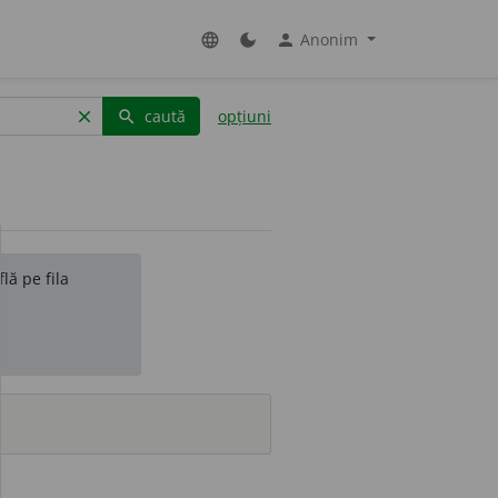
Anonim
language
dark_mode
person
caută
opțiuni
clear
search
lă pe fila