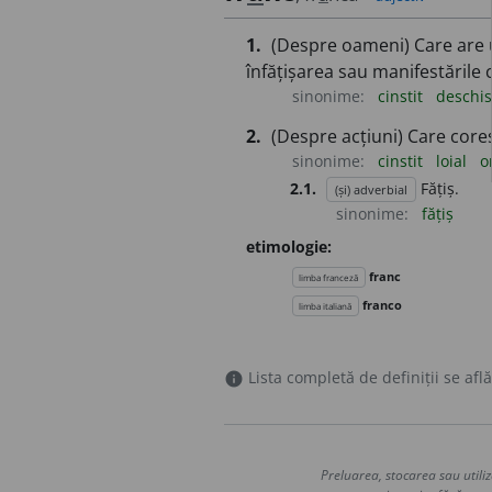
1.
(Despre oameni) Care are un
înfățișarea sau manifestările 
sinonime:
cinstit
deschi
2.
(Despre acțiuni) Care core
sinonime:
cinstit
loial
o
2.1.
Fățiș.
(și) adverbial
sinonime:
fățiș
etimologie:
franc
limba franceză
franco
limba italiană
Lista completă de definiții se află
info
Preluarea, stocarea sau utiliz