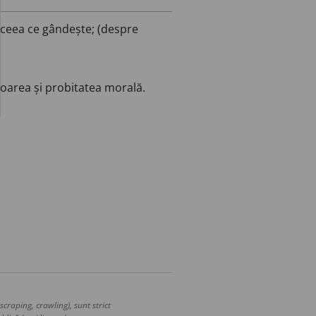
, ceea ce gândește; (despre
noarea și probitatea morală.
craping, crawling), sunt strict