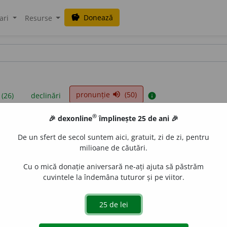
Donează
savings
ari
Resurse
pronunție
(50)
volume_up
 (26)
declinări
info
®
🎉 dexonline
împlinește 25 de ani 🎉
iniții sunt compilate de echipa dexonline. Definițiile originale se af
De un sfert de secol suntem aici, gratuit, zi de zi, pentru
 Puteți reordona filele pe pagina de
preferințe
.
milioane de căutări.
Cu o mică donație aniversară ne-ați ajuta să păstrăm
cuvintele la îndemâna tuturor și pe viitor.
presii
exemple
surse