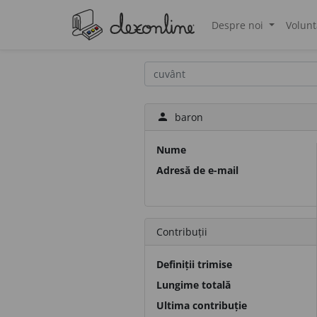
Despre noi
Volunt
®
person
baron
Nume
Adresă de e-mail
Contribuții
Definiții trimise
Lungime totală
Ultima contribuție