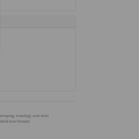
craping, crawling), sunt strict
lică (vezi licența).