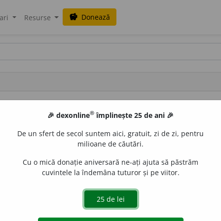
Donează
savings
ari
Resurse
Cristian Popescu
®
🎉 dexonline
împlinește 25 de ani 🎉
baron [AT] seanet [DOT] ro
De un sfert de secol suntem aici, gratuit, zi de zi, pentru
milioane de căutări.
Cu o mică donație aniversară ne-ați ajuta să păstrăm
cuvintele la îndemâna tuturor și pe viitor.
289 (locul 40)
50.192 caractere (locul 64)
25 februarie 2003