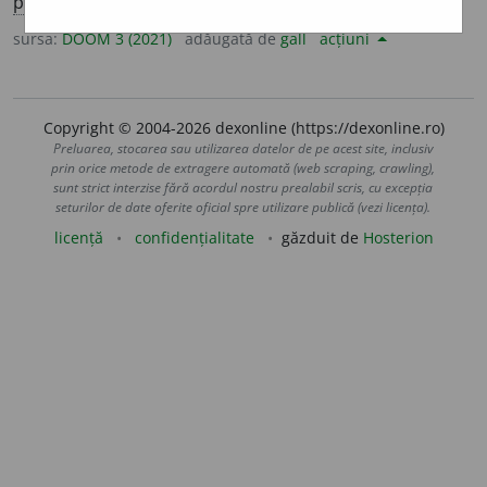
pl.
fr
a
nce
sursa:
DOOM 3 (2021)
adăugată de
gall
acțiuni
Copyright © 2004-2026 dexonline (https://dexonline.ro)
Preluarea, stocarea sau utilizarea datelor de pe acest site, inclusiv
prin orice metode de extragere automată (web scraping, crawling),
sunt strict interzise fără acordul nostru prealabil scris, cu excepția
seturilor de date oferite oficial spre utilizare publică (vezi licența).
licență
confidențialitate
găzduit de
Hosterion