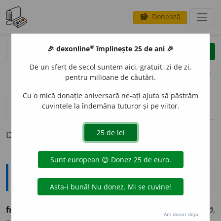
Donează
savings
®
®
🎉 dexonline
împlinește 25 de ani 🎉
caută
clear
search
De un sfert de secol suntem aici, gratuit, zi de zi,
opțiuni
pentru milioane de căutări.
Cu o mică donație aniversară ne-ați ajuta să păstrăm
cuvintele la îndemâna tuturor și pe viitor.
pronunție
(50)
volume_up
definiții (1)
Definiția cu ID-ul 1302457:
Ortografice DOOM
2
franc
(loial; referitor la franci)
adj.
m.
,
pl.
franci
;
f.
fr
a
ncă
,
Am donat deja.