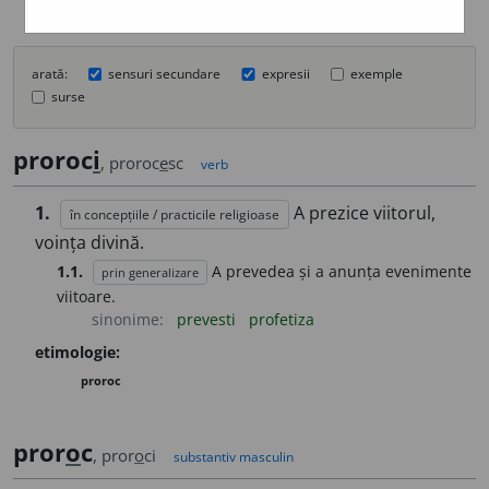
arată:
sensuri secundare
expresii
exemple
surse
proroc
i
, proroc
e
sc
verb
1.
A prezice viitorul,
în concepțiile / practicile religioase
voința divină.
1.1.
A prevedea și a anunța evenimente
prin generalizare
viitoare.
sinonime:
prevesti
profetiza
etimologie:
proroc
pror
o
c
, pror
o
ci
substantiv masculin