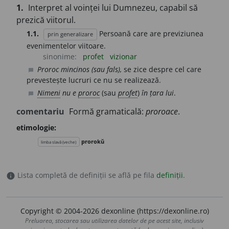
1.
Interpret al voinței lui Dumnezeu, capabil să
prezică viitorul.
1.1.
Persoană care are previziunea
prin generalizare
evenimentelor viitoare.
sinonime:
profet
vizionar
Proroc mincinos (sau fals),
se zice despre cel care
chat_bubble
prevestește lucruri ce nu se realizează.
Nimeni
nu e
proroc
(sau
profet
)
în țara lui
.
chat_bubble
comentariu
Formă gramaticală:
proroace
.
etimologie:
prorokŭ
limba slavă (veche)
Lista completă de definiții se află pe fila
definiții
.
info
Copyright © 2004-2026 dexonline (https://dexonline.ro)
Preluarea, stocarea sau utilizarea datelor de pe acest site, inclusiv