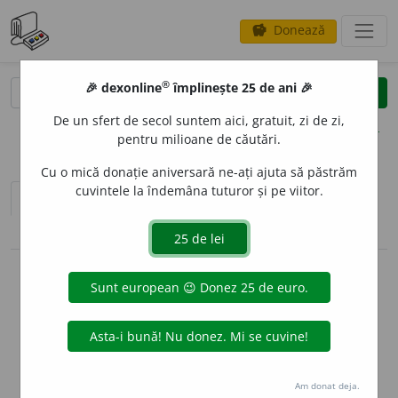
Donează
savings
®
®
🎉 dexonline
împlinește 25 de ani 🎉
caută
clear
search
De un sfert de secol suntem aici, gratuit, zi de zi,
opțiuni
pentru milioane de căutări.
Cu o mică donație aniversară ne-ați ajuta să păstrăm
cuvintele la îndemâna tuturor și pe viitor.
sinteza definițiilor (2)
definiții (37)
conjugări / declinări
info
Aceste definiții sunt compilate de
echipa dexonline. Definițiile
originale se află pe fila
definiții
.
info
Puteți reordona filele pe pagina de
preferințe
.
Am donat deja.
ascunde