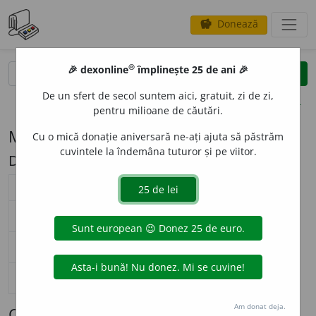
Donează
savings
®
®
🎉 dexonline
împlinește 25 de ani 🎉
caută
search
De un sfert de secol suntem aici, gratuit, zi de zi,
opțiuni
pentru milioane de căutări.
Modelul de flexiune M13 (sac)
Cu o mică donație aniversară ne-ați ajuta să păstrăm
cuvintele la îndemâna tuturor și pe viitor.
Descriere: c/ci
substantiv masculin (
M13
)
nearticulat
articulat
Surse flexiune: DOR
singular
s
a
c
s
a
cul
nominativ-acuzativ
plural
s
a
ci
s
a
cii
singular
s
a
c
s
a
cului
genitiv-dativ
plural
s
a
ci
s
a
cilor
singular
—
vocativ
plural
—
Am donat deja.
Cuvinte care se flexionează conform