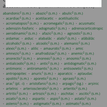
acestui model (maximum 100 afișate)
2
2
2
abandonic
(s.m.)
abazic
(s.m.)
abulic
(s.m.)
2
acardiac
(s.m.)
acetilacetic
acetilsalicilic
2
2
acromatopsic
(s.m.)
acromegalic
(s.m.)
acusmatic
2
adenozin-fosforic
adogmatic
(s.m.)
adrenocorticotropic
2
2
2
aerodinamic
(s.m.)
afazic
(s.m.)
agnostic
(s.m.)
2
aidamac
aiduc
alabalâc
alalic
(s.m.)
alâbâlâc
2
2
2
alcoholic
(s.m.)
alcoolic
(s.m.)
alemanic
(s.m.)
2
2
alexic
(s.m.)
alilic
amaurotic
(s.m.)
amic
2
2
2
amnezic
(s.m.)
anafrodiziac
(s.m.)
anemic
(s.m.)
2
2
2
anorectic
(s.m.)
anorexic
(s.m.)
anosmic
(s.m.)
2
2
2
antialcoolic
(s.m.)
antic
(s.m.)
antidogmatic
(s.m.)
1
2
antimonic
antiromantic
(s.m.)
antisovietic
(s.m.)
1
antropopitec
anuric
(s.m.)
aparatcic
aplaudac
2
2
2
apolitic
(s.m.)
aporetic
(s.m.)
apraxic
(s.m.)
1
2
2
arac
(pl. -i)
aristofanic
(s.m.)
arpagic
(sg.)
arșinic
2
2
artelnic
arteriosclerotic
(s.m.)
arteritic
(s.m.)
2
2
2
artritic
(s.m.)
artrozic
(s.m.)
aschitac
ascitic
(s.m.)
2
2
2
asiatic
(s.m.)
aspartic
aspic
(s.m.)
astatic
(s.m.)
2
2
2
astenic
(s.m.)
astigmatic
(s.m.)
astmatic
(s.m.)