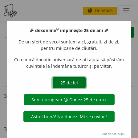
Donează
savings
®
®
🎉 dexonline
împlinește 25 de ani 🎉
caută
clear
search
De un sfert de secol suntem aici, gratuit, zi de zi,
opțiuni
pentru milioane de căutări.
Cu o mică donație aniversară ne-ați ajuta să păstrăm
cuvintele la îndemâna tuturor și pe viitor.
sinteza definițiilor (2)
definiții (34)
pronunție
(24)
volume_up
conjugări / declinări
info
3 intrări
paria (s.m.)
paria (vb.)
parie
34 de definiții
Am donat deja.