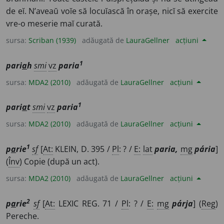
de eĭ. N’aveaŭ voĭe să locuĭască în orașe, nicĭ să exercite
vre-o meserie maĭ curată.
sursa:
Scriban (1939)
adăugată de
LauraGellner
acțiuni
1
pari
a
h
smi
vz
paria
sursa:
MDA2 (2010)
adăugată de
LauraGellner
acțiuni
1
pari
a
t
smi
vz
paria
sursa:
MDA2 (2010)
adăugată de
LauraGellner
acțiuni
1
p
a
rie
sf
[
At:
KLEIN, D. 395 /
Pl
: ? /
E:
lat
paria,
mg
pária
]
(
Înv
) Copie (după un act).
sursa:
MDA2 (2010)
adăugată de
LauraGellner
acțiuni
2
p
a
rie
sf
[
At:
LEXIC REG. 71 /
Pl
: ? /
E:
mg
párja
] (
Reg
)
Pereche.