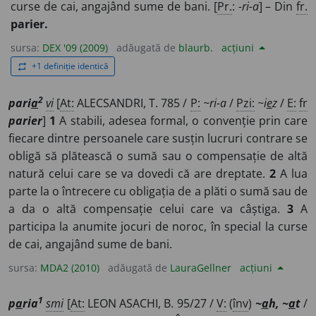
curse de cai, angajând sume de bani. [
Pr.
:
-ri-a
] – Din
fr.
parier.
sursa:
DEX '09 (2009)
adăugată de
blaurb.
acțiuni
+1 definiție identică
repeat
2
pari
a
vi
[
At:
ALECSANDRI, T. 785 /
P:
~ri-a
/
Pzi:
~i
e
z
/
E:
fr
parier
]
1
A stabili, adesea formal, o convenție prin care
fiecare dintre persoanele care susțin lucruri contrare se
obligă să plătească o sumă sau o compensație de altă
natură celui care se va dovedi că are dreptate.
2
A lua
parte la o întrecere cu obligația de a plăti o sumă sau de
a da o altă compensație celui care va câștiga.
3
A
participa la anumite jocuri de noroc, în special la curse
de cai, angajând sume de bani.
sursa:
MDA2 (2010)
adăugată de
LauraGellner
acțiuni
1
p
a
ria
smi
[
At:
LEON ASACHI, B. 95/27 /
V:
(
înv
)
~
a
h, ~
a
t
/