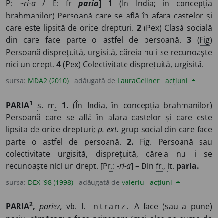
P:
~ri-a
/
E:
fr
paria
]
1
(În India; în concepția
brahmanilor) Persoană care se află în afara castelor și
care este lipsită de orice drepturi.
2
(
Pex
) Clasă socială
din care face parte o astfel de persoană.
3
(
Fig
)
Persoană disprețuită, urgisită, căreia nu i se recunoaște
nici un drept.
4
(
Pex
) Colectivitate disprețuită, urgisită.
sursa:
MDA2 (2010)
adăugată de
LauraGellner
acțiuni
1
P
A
RIA
s. m.
1.
(În India, în concepția brahmanilor)
Persoană care se află în afara castelor și care este
lipsită de orice drepturi;
p. ext.
grup social din care face
parte o astfel de persoană.
2.
Fig.
Persoană sau
colectivitate urgisită, disprețuită, căreia nu i se
recunoaște nici un drept. [
Pr.
:
-ri-a
] – Din
fr.
,
it.
paria.
sursa:
DEX '98 (1998)
adăugată de
valeriu
acțiuni
2
PARI
A
,
pariez,
vb.
I.
Intranz.
A face (sau a pune)