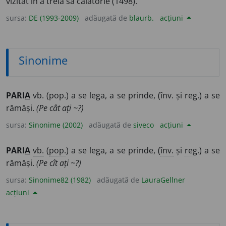
vizitat în a treia sa călătorie (1498).
sursa:
DE (1993-2009)
adăugată de
blaurb.
acțiuni
Sinonime
PARI
A
vb. (pop.) a se lega, a se prinde, (înv. și reg.) a se
rămăși.
(Pe cât ați ~?)
sursa:
Sinonime (2002)
adăugată de
siveco
acțiuni
PARI
A
vb.
(
pop.
) a se lega, a se prinde, (
înv.
și
reg.
) a se
rămăși.
(Pe cît ați ~?)
sursa:
Sinonime82 (1982)
adăugată de
LauraGellner
acțiuni