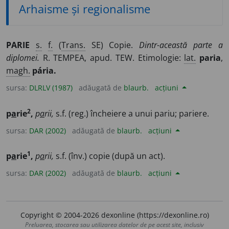
Arhaisme și regionalisme
PARIE
s.
f.
(
Trans.
SE) Copie.
Dintr-această parte a
diplomei.
R. TEMPEA, apud. TEW. Etimologie:
lat.
paria
,
magh.
pária.
sursa:
DLRLV (1987)
adăugată de
blaurb.
acțiuni
2
p
a
rie
,
p
a
rii,
s.f. (reg.) încheiere a unui pariu; pariere.
sursa:
DAR (2002)
adăugată de
blaurb.
acțiuni
1
p
a
rie
,
p
a
rii,
s.f. (înv.) copie (după un act).
sursa:
DAR (2002)
adăugată de
blaurb.
acțiuni
Copyright © 2004-2026 dexonline (https://dexonline.ro)
Preluarea, stocarea sau utilizarea datelor de pe acest site, inclusiv