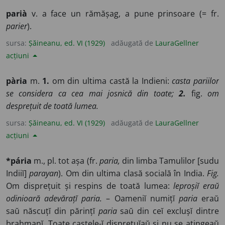
parià
v. a face un rămășag, a pune prinsoare (= fr.
parier
).
sursa:
Șăineanu, ed. VI (1929)
adăugată de
LauraGellner
acțiuni
pària
m.
1.
om din ultima castă la Indieni:
casta pariilor
se considera ca cea mai josnică din toate;
2.
fig.
om
desprețuit de toată lumea.
sursa:
Șăineanu, ed. VI (1929)
adăugată de
LauraGellner
acțiuni
*pária
m., pl. tot așa (fr.
paria,
din limba Tamulilor [sudu
Indiiĭ]
parayan
). Om din ultima clasă socială în India.
Fig.
Om disprețuit și respins de toată lumea:
leproșiĭ eraŭ
odinioară adevărațĭ paria.
– Oameniĭ numițĭ
paria
eraŭ
saŭ născuțĭ din părințĭ
paria
saŭ din ceĭ exclușĭ dintre
brahmanĭ. Toate castele-ĭ disprețuĭaŭ și nu se atingeaŭ