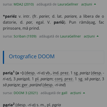
sursa:
MDA2 (2010)
adăugată de
LauraGellner
acțiuni
*pariéz
v. intr. (fr.
parier,
d. lat.
pariare,
a libera de o
datorie, d.
par,
egal. V.
pariŭ
). Pun rămășag, fac
prinsoare, mă prind.
sursa:
Scriban (1939)
adăugată de
LauraGellner
acțiuni
Ortografice DOOM
1
pari
a
(a ~)
(
desp.
-ri-a
)
vb.
,
ind.
prez.
1
sg.
pari
e
z
(
desp.
-
ri-ez
), 3
pari
a
ză
, 1
pl.
pari
e
m
;
conj.
prez.
1
sg.
să pari
e
z
, 3
să pari
e
ze
;
ger.
pari
i
nd
(
desp.
-ri-ind
)
sursa:
DOOM 3 (2021)
adăugată de
gall
acțiuni
2
p
a
ria
(
desp.
-ri-a
)
s.
m.
,
pl.
p
a
ria