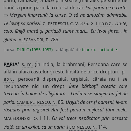
pariu, rămășag; a face prinsoare (mai ales pe sume de
bani); a pune pariu la o cursă de cai.
Fac pariu pe o carte.
▭
Mergem împreună la curse. O să ne amuzăm admirabil.
C. PETRESCU, C. V.
Te învăț să pariezi.
375. ◊
Tranz.
Du-te,
colo, lîngă masă și pariază sume mari... Eu le-oi ținea... în
ALECSANDRI, T.
glumă.
785.
sursa:
DLRLC (1955-1957)
adăugată de
blaurb.
acțiuni
1
P
A
RIA
s. m.
(În India, la brahmani) Persoană care se
află în afara castelor și este lipsită de orice drepturi;
p.
ext.
persoană disprețuită, urgisită, căreia nu i se
recunoaște nici un drept.
Între bărbații aceștia care
treceau în haine de viligiatură... Ladima se simțea un fel de
CAMIL PETRESCU, N.
paria.
85.
Urgisit de cer și oameni, le-am
răspuns prin urgisirel Am fost paria-n mijlocul țării mele.
MACEDONSKI, O.
I 11.
Eu voi trece nepăsător prin această
EMINESCU, N.
viață, ca un exilat, ca un paria..!
114.