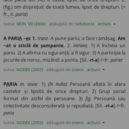
(
fig.
) om disprețuit de toată lumea, lipsit de drepturi. (<
fr.
,
it.
paria
)
sursa:
MDN '00 (2000)
adăugată de
raduborza
acțiuni
A PARI
A
~
e
z 1.
tranz.
A pune pariu; a face rămășag.
Am
~at o sticlă de șampanie.
2.
intranz.
1) A încheia un
pariu. 2) A afirma cu siguranță; a fi sigur. 3) A participa la
jocurile de noroc, mizând; a ponta. [Sil.
-ri-a
] /<fr.
parier
sursa:
NODEX (2002)
adăugată de
siveco
acțiuni
P
A
RIA
m. invar.
1)
(în India)
Persoană aflată în afara
castelor și lipsită de orice drepturi. 2) Grup social
format din astfel de persoane. 3)
fig.
Persoană sau
colectivitate desconsiderată și repudiată. [Sil.
-ri-a
] /<fr.
paria
sursa:
NODEX (2002)
adăugată de
siveco
acțiuni