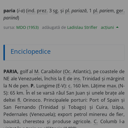
paria
(
i-a
) (
ind.
prez.
3
sg.
și
pl.
pariază
, 1
pl.
pariem
,
ger.
pariind
)
sursa:
MDO (1953)
adăugată de
Ladislau Strifler
acțiuni
Enciclopedice
PARIA,
golf al
M.
Caraibilor (
Oc.
Atlantic), pe coastele de
NE ale Venezuelei, închis la E de
ins.
Trinidad și mărginit
la N de
pen.
P.
Lungime (E-V):
c.
160 km. Lățime
max.
(N-
S): 65 km. În el se varsă râul San Juan și unele brațe ale
deltei
fl.
Orinoco. Principalele porturi: Port of Spain și
San Fernando (Trinidad și Tobago) și Cuira, Izápa,
Pedernales (Venezuela); export petrol minereu de fier,
bauxită, cherestea și produse agricole.
C.
Columb l-a