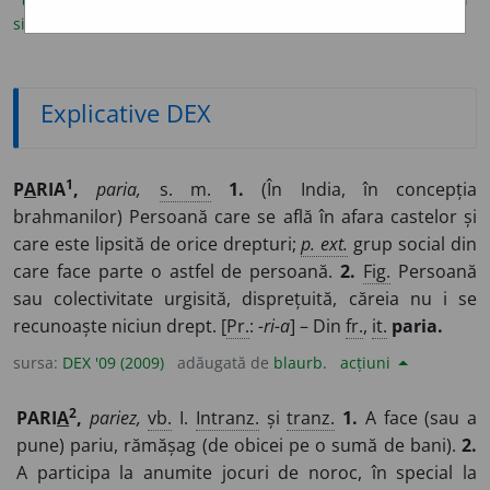
explicative DEX
(21)
ortografice DOOM
(7)
enciclopedice
(1)
sinonime
(2)
arhaisme și regionalisme
(3)
Explicative DEX
1
P
A
RIA
,
paria,
s. m.
1.
(În India, în concepția
brahmanilor) Persoană care se află în afara castelor și
care este lipsită de orice drepturi;
p. ext.
grup social din
care face parte o astfel de persoană.
2.
Fig.
Persoană
sau colectivitate urgisită, disprețuită, căreia nu i se
recunoaște niciun drept. [
Pr.
:
-ri-a
] – Din
fr.
,
it.
paria.
sursa:
DEX '09 (2009)
adăugată de
blaurb.
acțiuni
2
PARI
A
,
pariez,
vb.
I.
Intranz.
și
tranz.
1.
A face (sau a
pune) pariu, rămășag (de obicei pe o sumă de bani).
2.
A participa la anumite jocuri de noroc, în special la