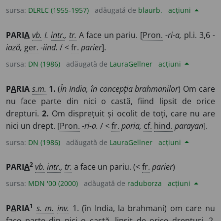
sursa:
DLRLC (1955-1957)
adăugată de
blaurb.
acțiuni
PARI
A
vb.
I.
intr.
,
tr.
A face un pariu. [
Pron.
-ri-a,
pl.i. 3,6
-
iază,
ger.
-iind.
/ <
fr.
parier
].
sursa:
DN (1986)
adăugată de
LauraGellner
acțiuni
P
A
RIA
s.m.
1.
(
În India, în concepția brahmanilor
) Om care
nu face parte din nici o castă, fiind lipsit de orice
drepturi.
2.
Om disprețuit și ocolit de toți, care nu are
nici un drept. [
Pron.
-ri-a.
/ <
fr.
paria,
cf.
hind.
parayan
].
sursa:
DN (1986)
adăugată de
LauraGellner
acțiuni
2
PARI
A
vb.
intr.
,
tr.
a face un pariu. (<
fr.
parier
)
sursa:
MDN '00 (2000)
adăugată de
raduborza
acțiuni
1
P
A
RIA
s. m.
inv.
1. (în India, la brahmani) om care nu
face parte din nici o castă, lipsit de orice drepturi. 2.