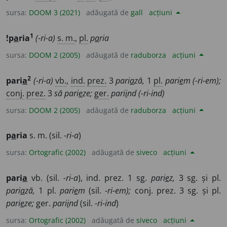
sursa:
DOOM 3 (2021)
adăugată de
gall
acțiuni
1
!p
a
ria
(-ri-a)
s. m.
,
pl.
p
a
ria
sursa:
DOOM 2 (2005)
adăugată de
raduborza
acțiuni
2
pari
a
(-ri-a)
vb.
,
ind.
prez.
3
pari
a
ză,
1
pl.
pari
e
m
(-ri-em);
conj.
prez.
3
să
pari
e
ze;
ger.
pari
i
nd
(-ri-ind)
sursa:
DOOM 2 (2005)
adăugată de
raduborza
acțiuni
p
a
ria
s. m. (sil.
-ri-a
)
sursa:
Ortografic (2002)
adăugată de
siveco
acțiuni
pari
a
vb. (sil.
-ri-a
), ind. prez. 1 sg.
pari
e
z,
3 sg. și pl.
pari
a
ză,
1 pl.
pari
e
m
(sil.
-ri-em);
conj. prez. 3 sg. și pl.
pari
e
ze;
ger.
pari
i
nd
(sil.
-ri-ind
)
sursa:
Ortografic (2002)
adăugată de
siveco
acțiuni