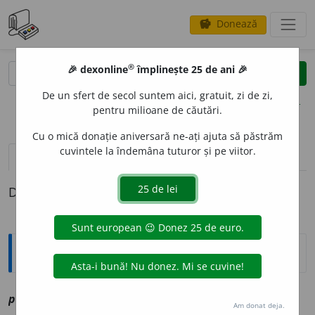
Donează
savings
®
®
🎉 dexonline
împlinește 25 de ani 🎉
caută
clear
search
De un sfert de secol suntem aici, gratuit, zi de zi,
opțiuni
pentru milioane de căutări.
Cu o mică donație aniversară ne-ați ajuta să păstrăm
cuvintele la îndemâna tuturor și pe viitor.
definiții (1)
Definiția cu ID-ul 1170577:
Explicative DEX
1
pari
a
h
smi
vz
paria
Am donat deja.