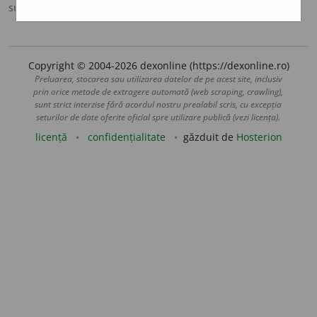
sursa:
MDA2 (2010)
adăugată de
LauraGellner
acțiuni
Copyright © 2004-2026 dexonline (https://dexonline.ro)
Preluarea, stocarea sau utilizarea datelor de pe acest site, inclusiv
prin orice metode de extragere automată (web scraping, crawling),
sunt strict interzise fără acordul nostru prealabil scris, cu excepția
seturilor de date oferite oficial spre utilizare publică (vezi licența).
licență
confidențialitate
găzduit de
Hosterion