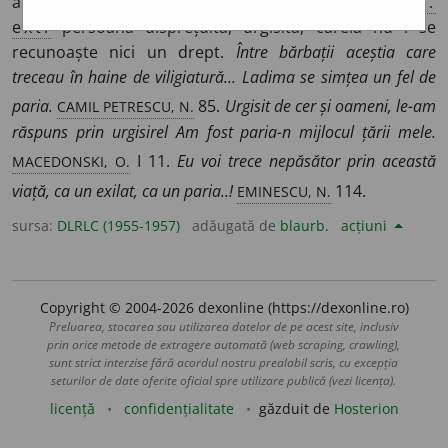
află în afara castelor și este lipsită de orice drepturi;
p.
ext.
persoană disprețuită, urgisită, căreia nu i se
recunoaște nici un drept.
Între bărbații aceștia care
treceau în haine de viligiatură... Ladima se simțea un fel de
CAMIL PETRESCU, N.
paria.
85.
Urgisit de cer și oameni, le-am
răspuns prin urgisirel Am fost paria-n mijlocul țării mele.
MACEDONSKI, O.
I 11.
Eu voi trece nepăsător prin această
EMINESCU, N.
viață, ca un exilat, ca un paria..!
114.
sursa:
DLRLC (1955-1957)
adăugată de
blaurb.
acțiuni
Copyright © 2004-2026 dexonline (https://dexonline.ro)
Preluarea, stocarea sau utilizarea datelor de pe acest site, inclusiv
prin orice metode de extragere automată (web scraping, crawling),
sunt strict interzise fără acordul nostru prealabil scris, cu excepția
seturilor de date oferite oficial spre utilizare publică (vezi licența).
licență
confidențialitate
găzduit de
Hosterion