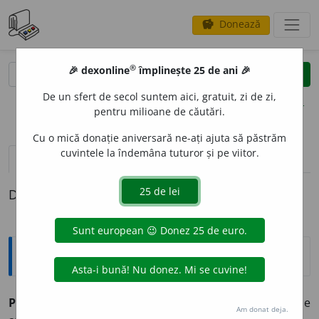
Donează
savings
®
®
🎉 dexonline
împlinește 25 de ani 🎉
caută
clear
search
De un sfert de secol suntem aici, gratuit, zi de zi,
opțiuni
pentru milioane de căutări.
Cu o mică donație aniversară ne-ați ajuta să păstrăm
cuvintele la îndemâna tuturor și pe viitor.
pronunție
(24)
volume_up
definiții (1)
Definiția cu ID-ul 926312:
Explicative DEX
1
P
A
RIA
s. m.
(În India, la brahmani) Persoană care se
Am donat deja.