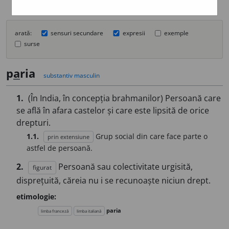
arată:
sensuri secundare
expresii
exemple
surse
p
a
ria
substantiv masculin
1.
(În India, în concepția brahmanilor) Persoană care
se află în afara castelor și care este lipsită de orice
drepturi.
1.1.
Grup social din care face parte o
prin extensiune
astfel de persoană.
2.
Persoană sau colectivitate urgisită,
figurat
disprețuită, căreia nu i se recunoaște niciun drept.
etimologie:
paria
limba franceză
limba italiană