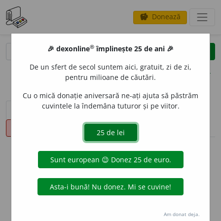
Donează
savings
®
®
🎉 dexonline
împlinește 25 de ani 🎉
caută
clear
search
De un sfert de secol suntem aici, gratuit, zi de zi,
opțiuni
pentru milioane de căutări.
Cu o mică donație aniversară ne-ați ajuta să păstrăm
cuvintele la îndemâna tuturor și pe viitor.
sinteza definițiilor (1)
definiții (15)
declinări
pronunție
(24)
volume_up
info
Aceste definiții sunt compilate de
echipa dexonline. Definițiile
originale se află pe fila
definiții
.
info
Puteți reordona filele pe pagina de
preferințe
.
Am donat deja.
ascunde