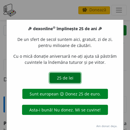
Donează
savings
®
®
🎉 dexonline
împlinește 25 de ani 🎉
caută
clear
search
De un sfert de secol suntem aici, gratuit, zi de zi,
opțiuni
pentru milioane de căutări.
Cu o mică donație aniversară ne-ați ajuta să păstrăm
cuvintele la îndemâna tuturor și pe viitor.
pronunție
(24)
volume_up
definiții (1)
Definiția cu ID-ul 866187:
Explicative DEX
1
P
A
RIA
,
paria,
s. m.
1.
(În India, în concepția
Am donat deja.